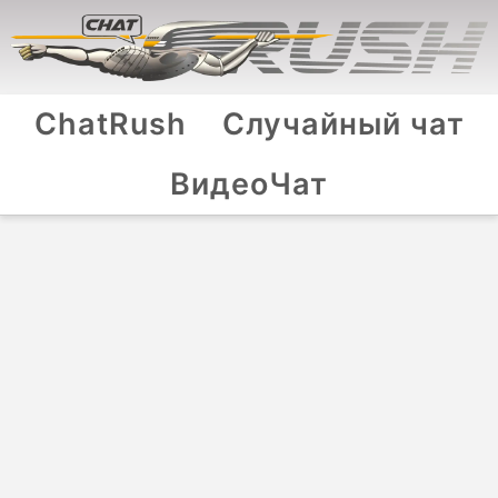
ChatRush
Случайный чат
ВидеоЧат