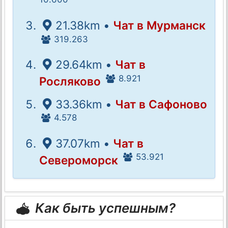
21.38km •
Чат в Мурманск
319.263
29.64km •
Чат в
8.921
Росляково
33.36km •
Чат в Сафоново
4.578
37.07km •
Чат в
53.921
Североморск
Как быть успешным?