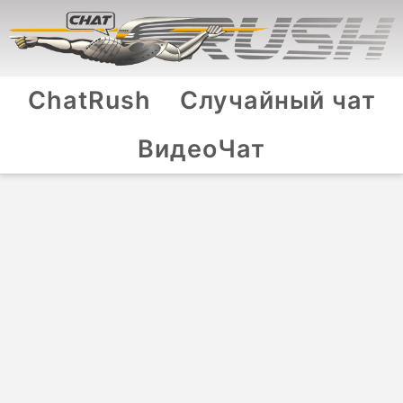
ChatRush
Случайный чат
ВидеоЧат