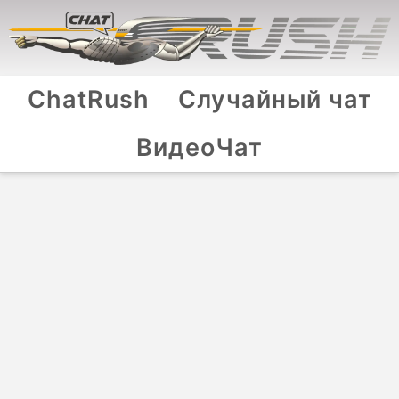
ChatRush
Случайный чат
ВидеоЧат