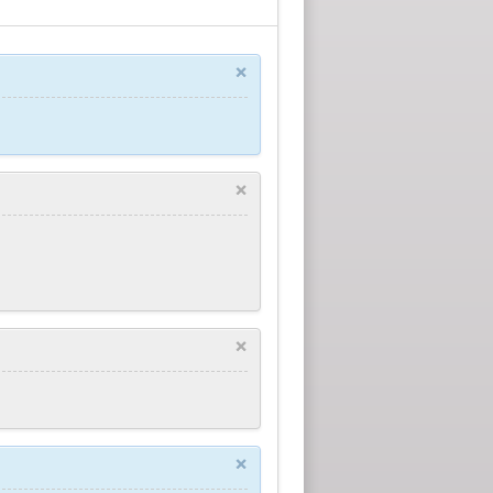
×
×
×
×