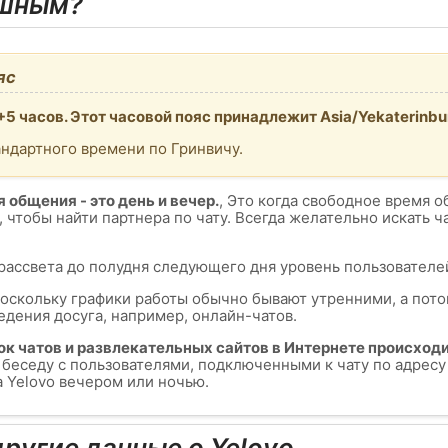
ешным?
яс
+5 часов. Этот часовой пояс принадлежит Asia/Yekaterinbu
андартного времени по Гринвичу.
 общения - это день и вечер.
, Это когда свободное время о
, чтобы найти партнера по чату. Всегда желательно искать 
 рассвета до полудня следующего дня уровень пользователей
поскольку графики работы обычно бывают утренними, а пот
едения досуга, например, онлайн-чатов.
ок чатов и развлекательных сайтов в Интернете происходи
ь беседу с пользователями, подключенными к чату по адрес
а Yelovo вечером или ночью.
ругие данные о Yelovo