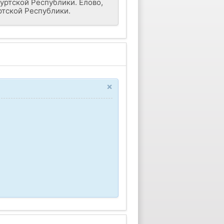
уртской Республики. Елово,
ртской Республики.
×