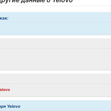
как:
Yelovo
ря Yelovo