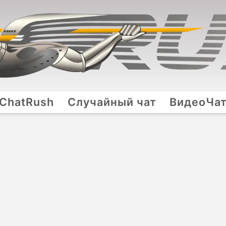
ChatRush
Случайный чат
ВидеоЧа