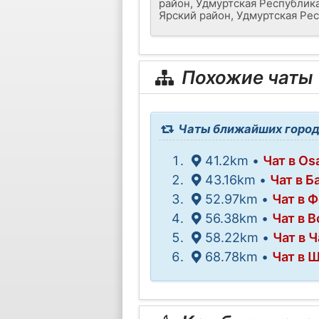
район, Удмуртская Республик
Ярский район, Удмуртская Ре
Похожие чаты
Чаты ближайших городо
41.2km •
Чат в Os
43.16km •
Чат в Б
52.97km •
Чат в 
56.38km •
Чат в 
58.22km •
Чат в 
68.78km •
Чат в 