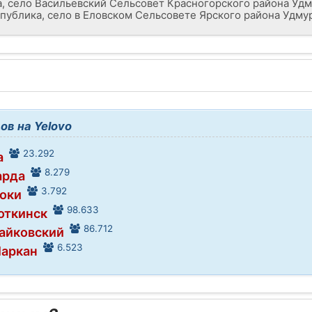
а, село Васильевский Сельсовет Красногорского района Удм
спублика, село в Еловском Сельсовете Ярского района Удму
в на Yelovo
23.292
a
8.279
арда
3.792
Фоки
98.633
Воткинск
86.712
Чайковский
6.523
Шаркан