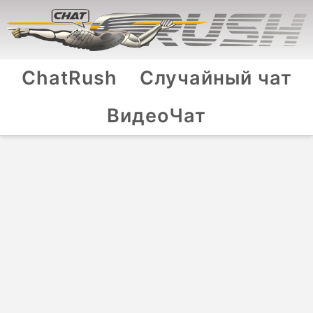
ChatRush
Случайный чат
ВидеоЧат