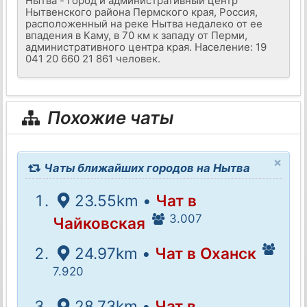
Нытва - город и административный центр
Нытвенского района Пермского края, Россия,
расположенный на реке Нытва недалеко от ее
впадения в Каму, в 70 км к западу от Перми,
административного центра края. Население: 19
041 20 660 21 861 человек.
Похожие чаты
×
Чаты ближайших городов на Нытва
23.55km •
Чат в
3.007
Чайковская
24.97km •
Чат в Оханск
7.920
28.73km •
Чат в