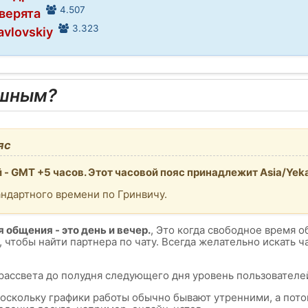
4.507
Оверята
3.323
avlovskiy
ешным?
яс
 GMT +5 часов. Этот часовой пояс принадлежит Asia/Yeka
андартного времени по Гринвичу.
 общения - это день и вечер.
, Это когда свободное время о
, чтобы найти партнера по чату. Всегда желательно искать 
 рассвета до полудня следующего дня уровень пользователей
поскольку графики работы обычно бывают утренними, а пот