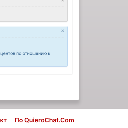
×
оцентов по отношению к
кт
По QuieroChat.Com