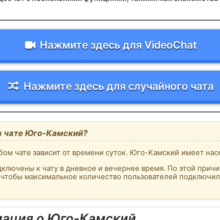
Нажмите здесь для VideoChat
Нажмите здесь для случайного чата
в чате Юго-Камский?
бом чате зависит от времени суток. Юго-Камский имеет нас
ключены к чату в дневное и вечернее время. По этой причи
, чтобы максимальное количество пользователей подключило
ация о Юго-Камский