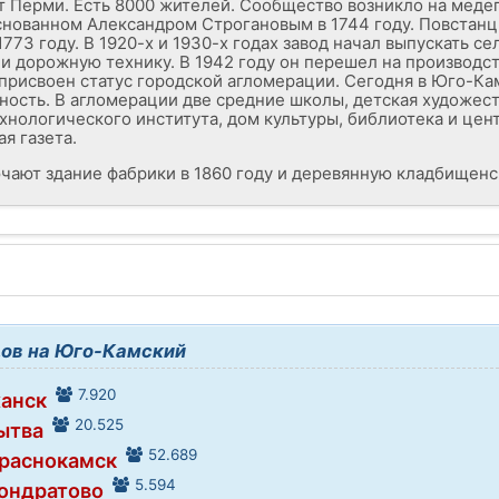
от Перми. Есть 8000 жителей. Сообщество возникло на меде
снованном Александром Строгановым в 1744 году. Повстанц
773 году. В 1920-х и 1930-х годах завод начал выпускать с
и дорожную технику. В 1942 году он перешел на производст
присвоен статус городской агломерации. Сегодня в Юго-Ка
ость. В агломерации две средние школы, детская художест
нологического института, дом культуры, библиотека и цент
ая газета.
ают здание фабрики в 1860 году и деревянную кладбищенск
ов на Юго-Камский
7.920
ханск
20.525
Нытва
52.689
Краснокамск
5.594
Кондратово