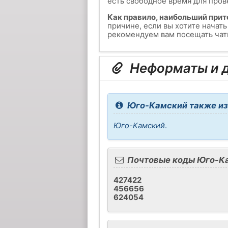
есть свободное время для пров
Как правило, наибольший прит
причине, если вы хотите начат
рекомендуем вам посещать чаты
Неформаты и д
Юго-Камский также из
Юго-Камский
.
Почтовые коды Юго-К
427422
456656
624054