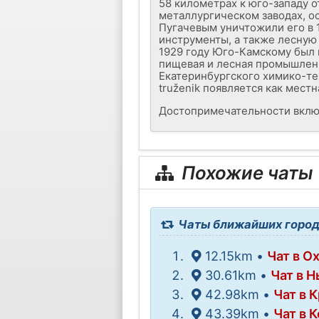
58 километрах к юго-западу 
металлургическом заводах, о
Пугачевым уничтожили его в 1
инструменты, а также лесную 
1929 году Юго-Камскому был 
пищевая и лесная промышленн
Екатеринбургского химико-тех
truženik появляется как местн
Достопримечательности включ
Похожие чаты
Чаты ближайших город
12.15km •
Чат в О
30.61km •
Чат в 
42.98km •
Чат в 
43.39km •
Чат в 