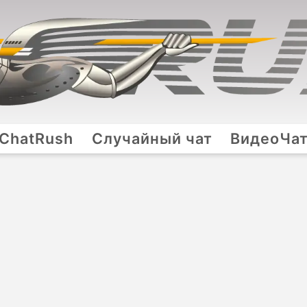
ChatRush
Случайный чат
ВидеоЧа