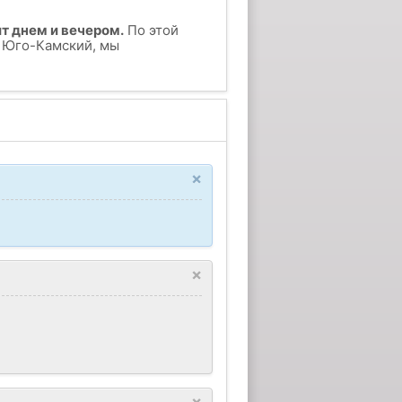
т днем и вечером.
По этой
у Юго-Камский, мы
×
×
×