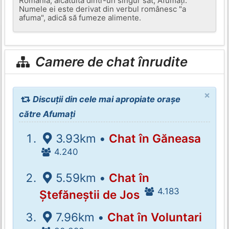
România, alcătuită dintr-un singur sat, Afumați.
Numele ei este derivat din verbul românesc "a
afuma", adică să fumeze alimente.
Camere de chat înrudite
×
Discuții din cele mai apropiate orașe
către Afumați
3.93km •
Chat în Găneasa
4.240
5.59km •
Chat în
4.183
Ștefăneștii de Jos
7.96km •
Chat în Voluntari