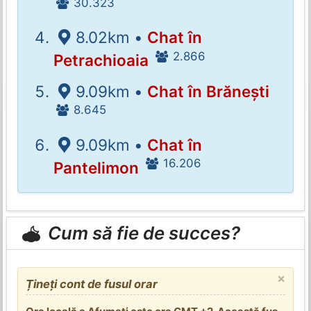
30.323
8.02km •
Chat în
2.866
Petrachioaia
9.09km •
Chat în Brănești
8.645
9.09km •
Chat în
16.206
Pantelimon
Cum să fie de succes?
×
Țineți cont de fusul orar