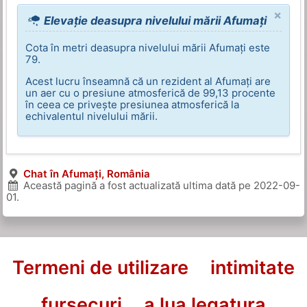
×
Elevație deasupra nivelului mării Afumați
Cota în metri deasupra nivelului mării Afumați este
79.
Acest lucru înseamnă că un rezident al Afumați are
un aer cu o presiune atmosferică de 99,13 procente
în ceea ce privește presiunea atmosferică la
echivalentul nivelului mării.
Chat în Afumați, România
Această pagină a fost actualizată ultima dată pe
2022-09-
01
.
Termeni de utilizare
intimitate
fursecuri
a lua legatura