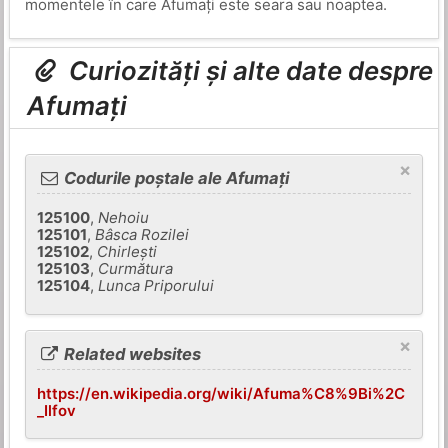
momentele în care Afumați este seara sau noaptea.
Curiozități și alte date despre
Afumați
×
Codurile poștale ale Afumați
125100
,
Nehoiu
125101
,
Bâsca Rozilei
125102
,
Chirleşti
125103
,
Curmătura
125104
,
Lunca Priporului
×
Related websites
https://en.wikipedia.org/wiki/Afuma%C8%9Bi%2C
_Ilfov