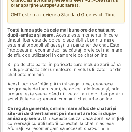
Ora locală a Afumați este ora GMT +2. Această fus
orar aparține Europe/Bucharest.
GMT este o abreviere a Standard Greenwich Time.
Toată lumea știe că cele mai bune ore de chat sunt
după-amiaza și seara
. Acesta este momentul în care
timpul liber este de obicei disponibil și, prin urmare,
este mai probabil să găsești un partener de chat. Este
întotdeauna recomandabil să căutați orele cel mai mare
de aflux de utilizatori în camerele de chat online.
Și, pe de altă parte, în perioada care include zorii până
în după-amiaza zilei următoare, nivelul utilizatorilor din
chat este mai mic.
Acest lucru se întâmplă în întreaga lume, deoarece
programele de lucru sunt, de obicei, dimineața și, prin
urmare, este seara, când utilizatorii au timp liber pentru
activitățile de agrement, cum ar fi chat-urile online.
Ca regulă generală, cel mai mare aflux de chaturi și
site-uri de divertisment pe internet are loc în după-
amiaza și seara.
Din această cauză, dacă doriți să inițiați
conversații cu utilizatorii conectați la chat în adresa
Afumați, vă recomandăm să accesați chat-urile în