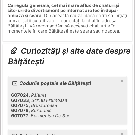
Ca regulă generală, cel mai mare aflux de chaturi și
site-uri de divertisment pe internet are loc în după-
amiaza și seara.
Din această cauză, dacă doriți să inițiați
conversații cu utilizatorii conectați la chat în adresa
Bălțătești, vă recomandăm să accesați chat-urile în
momentele în care Bălțătești este seara sau noaptea.
Curiozități și alte date despre
Bălțătești
×
Codurile poștale ale Bălțătești
607024
,
Păltiniş
607033
,
Schitu Frumoasa
607075
,
Brusturoasa
607076
,
Buruieniş
607077
,
Buruienişu De Sus
×