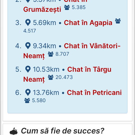
5.385
Grumăzești
5.69km •
Chat în Agapia
4.517
9.34km •
Chat în Vânători-
8.707
Neamț
10.53km •
Chat în Târgu
20.473
Neamț
13.76km •
Chat în Petricani
5.580
Cum să fie de succes?