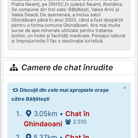
Piatra Neamț, pe DN15C,în județul Neamț, România.
Se compune din trei sate: Bălțătești, Valea Arini și
Valea Seacă. De asemenea, a inclus satul
Ghindăoani până în anul 2003, când a fost despărțit
pentru a forma comuna Ghindăoani. Are mai multe
surse de ape minerale utilizate pentru tratarea
bolilor, un hotel și facilități medicale. Peisajul natural
și împrejurimile îl fac o destinație turistică.
Camere de chat înrudite
×
Discuții din cele mai apropiate orașe
către Bălțătești
3.05km •
Chat în
2.510
Ghindaoani
5.37km •
Chat în