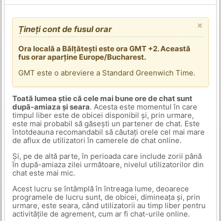
×
Țineți cont de fusul orar
Ora locală a Bălțătești este ora GMT +2. Această
fus orar aparține Europe/Bucharest.
GMT este o abreviere a Standard Greenwich Time.
Toată lumea știe că cele mai bune ore de chat sunt
după-amiaza și seara
. Acesta este momentul în care
timpul liber este de obicei disponibil și, prin urmare,
este mai probabil să găsești un partener de chat. Este
întotdeauna recomandabil să căutați orele cel mai mare
de aflux de utilizatori în camerele de chat online.
Și, pe de altă parte, în perioada care include zorii până
în după-amiaza zilei următoare, nivelul utilizatorilor din
chat este mai mic.
Acest lucru se întâmplă în întreaga lume, deoarece
programele de lucru sunt, de obicei, dimineața și, prin
urmare, este seara, când utilizatorii au timp liber pentru
activitățile de agrement, cum ar fi chat-urile online.