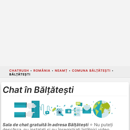
CHATRUSH
•
ROMÂNIA
•
NEAMȚ
•
COMUNA BĂLȚĂTEȘTI
•
BĂLȚĂTEȘTI
Chat în Bălțătești
Sala de chat gratuită în adresa Bălțătești
⭐ Nu puteți
descărca, nu instalați și nu înregistrați întâlniri video