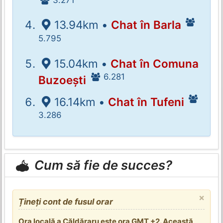
13.94km •
Chat în Barla
5.795
15.04km •
Chat în Comuna
6.281
Buzoești
16.14km •
Chat în Tufeni
3.286
Cum să fie de succes?
×
Țineți cont de fusul orar
Ora locală a Căldăraru este ora GMT +2. Această