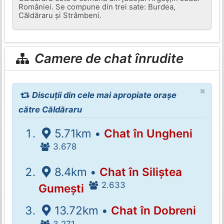
României. Se compune din trei sate: Burdea,
Căldăraru și Strâmbeni.
Camere de chat înrudite
×
Discuții din cele mai apropiate orașe
către Căldăraru
5.71km •
Chat în Ungheni
3.678
8.4km •
Chat în Siliștea
2.633
Gumești
13.72km •
Chat în Dobreni
3.271