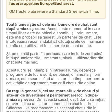
fus orar aparține Europe/Bucharest.
GMT este o abreviere a Standard Greenwich Time.
Toată lumea știe că cele mai bune ore de chat sunt
după-amiaza și seara
. Acesta este momentul în care
timpul liber este de obicei disponibil și, prin urmare,
este mai probabil să găsești un partener de chat. Este
întotdeauna recomandabil să căutați orele cel mai mare
de aflux de utilizatori în camerele de chat online.
Și, pe de altă parte, în perioada care include zorii până
în după-amiaza zilei următoare, nivelul utilizatorilor din
chat este mai mic.
Acest lucru se întâmplă în întreaga lume, deoarece
programele de lucru sunt, de obicei, dimineața și, prin
urmare, este seara, când utilizatorii au timp liber pentru
activitățile de agrement, cum ar fi chat-urile online.
Ca regulă generală, cel mai mare aflux de chaturi și
site-uri de divertisment pe internet are loc în după-
amiaza și seara.
Din această cauză, dacă doriți să inițiați
conversații cu utilizatorii conectați la chat în adresa
Căldăraru, vă recomandăm să accesați chat-urile în