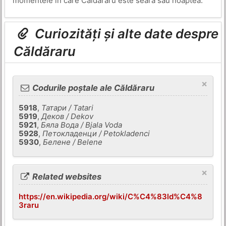
momentele în care Căldăraru este seara sau noaptea.
Curiozități și alte date despre
Căldăraru
×
Codurile poștale ale Căldăraru
5918
,
Татари / Tatari
5919
,
Деков / Dekov
5921
,
Бяла Вода / Bjala Voda
5928
,
Петокладенци / Petokladenci
5930
,
Белене / Belene
×
Related websites
https://en.wikipedia.org/wiki/C%C4%83ld%C4%8
3raru