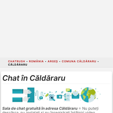
CHATRUSH
•
ROMÂNIA
•
ARGEȘ
•
COMUNA CĂLDĂRARU
•
CĂLDĂRARU
Chat în Căldăraru
Sala de chat gratuită în adresa Căldăraru
⭐ Nu puteți
descărca, nu instalați și nu înregistrați întâlniri video