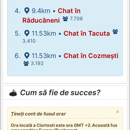
9.4km •
Chat în
7.706
Răducăneni
11.53km •
Chat în Tacuta
3.410
11.53km •
Chat în Cozmești
3.192
Cum să fie de succes?
×
Țineți cont de fusul orar
Ora locală a Ciortesti este ora GMT +2. Această fus