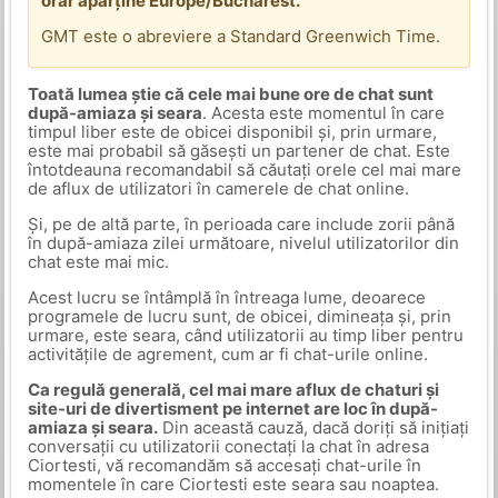
orar aparține Europe/Bucharest.
GMT este o abreviere a Standard Greenwich Time.
Toată lumea știe că cele mai bune ore de chat sunt
după-amiaza și seara
. Acesta este momentul în care
timpul liber este de obicei disponibil și, prin urmare,
este mai probabil să găsești un partener de chat. Este
întotdeauna recomandabil să căutați orele cel mai mare
de aflux de utilizatori în camerele de chat online.
Și, pe de altă parte, în perioada care include zorii până
în după-amiaza zilei următoare, nivelul utilizatorilor din
chat este mai mic.
Acest lucru se întâmplă în întreaga lume, deoarece
programele de lucru sunt, de obicei, dimineața și, prin
urmare, este seara, când utilizatorii au timp liber pentru
activitățile de agrement, cum ar fi chat-urile online.
Ca regulă generală, cel mai mare aflux de chaturi și
site-uri de divertisment pe internet are loc în după-
amiaza și seara.
Din această cauză, dacă doriți să inițiați
conversații cu utilizatorii conectați la chat în adresa
Ciortesti, vă recomandăm să accesați chat-urile în
momentele în care Ciortesti este seara sau noaptea.