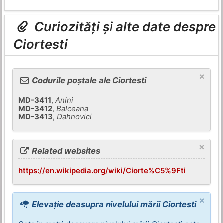
Curiozități și alte date despre
Ciortesti
×
Codurile poștale ale Ciortesti
MD-3411
,
Anini
MD-3412
,
Balceana
MD-3413
,
Dahnovici
×
Related websites
https://en.wikipedia.org/wiki/Ciorte%C5%9Fti
×
Elevație deasupra nivelului mării Ciortesti