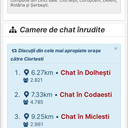
compune din cinci sate: Ciortești, Coropceni, Deleni,
Rotăria și Șerbești.
Camere de chat înrudite
×
Discuții din cele mai apropiate orașe
către Ciortesti
6.27km •
Chat în Dolhești
2.821
7.33km •
Chat în Codaesti
4.785
9.25km •
Chat în Miclesti
2.961