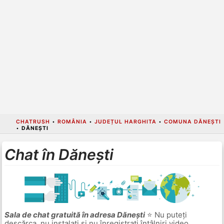
CHATRUSH
•
ROMÂNIA
•
JUDEȚUL HARGHITA
•
COMUNA DĂNEȘTI
•
DĂNEȘTI
Chat în Dănești
Sala de chat gratuită în adresa Dănești
⭐ Nu puteți
descărca, nu instalați și nu înregistrați întâlniri video