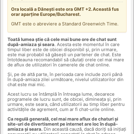
Ora locală a Dănești este ora GMT +2. Această fus
orar aparține Europe/Bucharest.
GMT este o abreviere a Standard Greenwich Time.
Toată lumea știe că cele mai bune ore de chat sunt
după-amiaza și seara
. Acesta este momentul în care
timpul liber este de obicei disponibil și, prin urmare,
este mai probabil să găsești un partener de chat. Este
întotdeauna recomandabil să căutați orele cel mai mare
de aflux de utilizatori în camerele de chat online.
Și, pe de altă parte, în perioada care include zorii până
în după-amiaza zilei următoare, nivelul utilizatorilor din
chat este mai mic.
Acest lucru se întâmplă în întreaga lume, deoarece
programele de lucru sunt, de obicei, dimineața și, prin
urmare, este seara, când utilizatorii au timp liber pentru
activitățile de agrement, cum ar fi chat-urile online.
Ca regulă generală, cel mai mare aflux de chaturi și
site-uri de divertisment pe internet are loc în după-
amiaza și seara.
Din această cauză, dacă doriți să inițiați