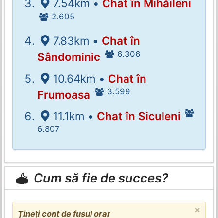
7.54km •
Chat în Mihăileni
2.605
7.83km •
Chat în
6.306
Sândominic
10.64km •
Chat în
3.599
Frumoasa
11.1km •
Chat în Siculeni
6.807
Cum să fie de succes?
×
Țineți cont de fusul orar