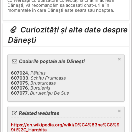
conversații cu utilizatorii conectați la chat în adresa
Dănești, vă recomandăm să accesați chat-urile în
momentele în care Dănești este seara sau noaptea.
Curiozități și alte date despre
Dănești
×
Codurile poștale ale Dănești
607024
,
Păltiniş
607033
,
Schitu Frumoasa
607075
,
Brusturoasa
607076
,
Buruieniş
607077
,
Buruienişu De Sus
×
Related websites
https://en.wikipedia.org/wiki/D%C4%83ne%C8%9
9ti%2C_Harghita