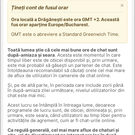
×
Țineți cont de fusul orar
Ora locală a Drăgănești este ora GMT +2. Această
fus orar aparține Europe/Bucharest.
GMT este o abreviere a Standard Greenwich Time.
Toată lumea știe că cele mai bune ore de chat sunt
după-amiaza și seara
. Acesta este momentul în care
timpul liber este de obicei disponibil și, prin urmare,
este mai probabil să găsești un partener de chat. Este
întotdeauna recomandabil să căutați orele cel mai mare
de aflux de utilizatori în camerele de chat online.
Și, pe de altă parte, în perioada care include zorii până
în după-amiaza zilei următoare, nivelul utilizatorilor din
chat este mai mic.
Acest lucru se întâmplă în întreaga lume, deoarece
programele de lucru sunt, de obicei, dimineața și, prin
urmare, este seara, când utilizatorii au timp liber pentru
activitățile de agrement, cum ar fi chat-urile online.
Ca regulă generală, cel mai mare aflux de chaturi și