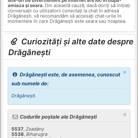
site-uri de divertisment pe internet are loc în după-
amiaza și seara.
Din această cauză, dacă doriți să inițiați
conversații cu utilizatorii conectați la chat în adresa
Drăgănești, vă recomandăm să accesați chat-urile în
momentele în care Drăgănești este seara sau noaptea.
Curiozități și alte date despre
Drăgănești
×
Drăgănești este, de asemenea, cunoscut
sub numele de:
Drăgănești
.
×
Codurile poștale ale Drăgănești
5537
,
Zsadány
5538
,
Biharugra