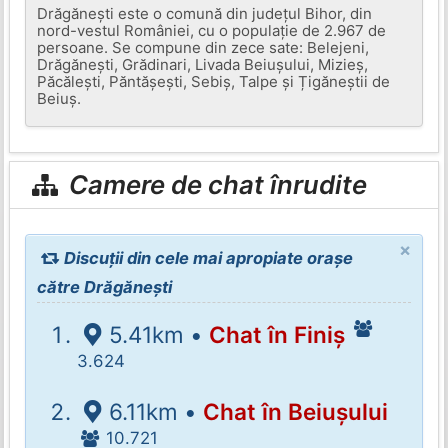
Drăgănești este o comună din județul Bihor, din
nord-vestul României, cu o populație de 2.967 de
persoane. Se compune din zece sate: Belejeni,
Drăgănești, Grădinari, Livada Beiușului, Mizieș,
Păcălești, Păntășești, Sebiș, Talpe și Țigăneștii de
Beiuș.
Camere de chat înrudite
×
Discuții din cele mai apropiate orașe
către Drăgănești
5.41km •
Chat în Finiș
3.624
6.11km •
Chat în Beiușului
10.721