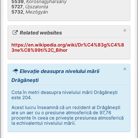
5539
,
Körösnagyharsány
5727
,
Újszalonta
5732
,
Mezőgyán
×
Related websites
https://en.wikipedia.org/wiki/Dr%C4%83g%C4%8
3ne%C8%99ti%2C_Bihor
×
Elevație deasupra nivelului mării
Drăgănești
Cota în metri deasupra nivelului mării Drăgănești
este 204.
Acest lucru înseamnă că un rezident al Drăgănești
are un aer cu o presiune atmosferică de 97,76
procente în ceea ce privește presiunea atmosferică
la echivalentul nivelului mării.