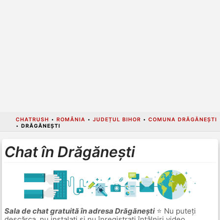
CHATRUSH
•
ROMÂNIA
•
JUDEȚUL BIHOR
•
COMUNA DRĂGĂNEȘTI
•
DRĂGĂNEȘTI
Chat în Drăgănești
Sala de chat gratuită în adresa Drăgănești
⭐ Nu puteți
descărca, nu instalați și nu înregistrați întâlniri video