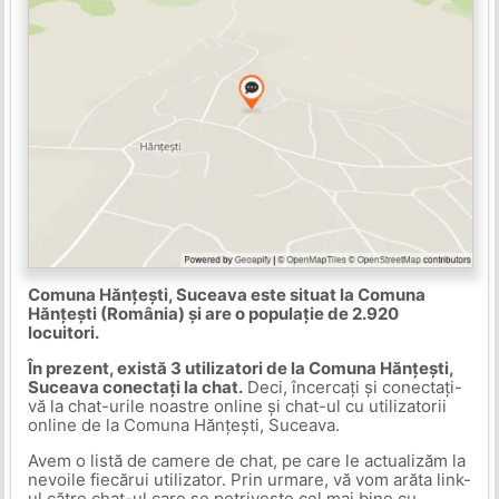
Comuna Hănțești, Suceava este situat la Comuna
Hănțești (România) și are o populație de 2.920
locuitori.
În prezent, există 3 utilizatori de la Comuna Hănțești,
Suceava conectați la chat.
Deci, încercați și conectați-
vă la chat-urile noastre online și chat-ul cu utilizatorii
online de la Comuna Hănțești, Suceava.
Avem o listă de camere de chat, pe care le actualizăm la
nevoile fiecărui utilizator. Prin urmare, vă vom arăta link-
ul către chat-ul care se potrivește cel mai bine cu