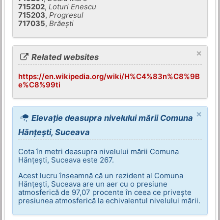
715202
,
Loturi Enescu
715203
,
Progresul
717035
,
Brăeşti
×
Related websites
https://en.wikipedia.org/wiki/H%C4%83n%C8%9B
e%C8%99ti
×
Elevație deasupra nivelului mării Comuna
Hănțești, Suceava
Cota în metri deasupra nivelului mării Comuna
Hănțești, Suceava este 267.
Acest lucru înseamnă că un rezident al Comuna
Hănțești, Suceava are un aer cu o presiune
atmosferică de 97,07 procente în ceea ce privește
presiunea atmosferică la echivalentul nivelului mării.