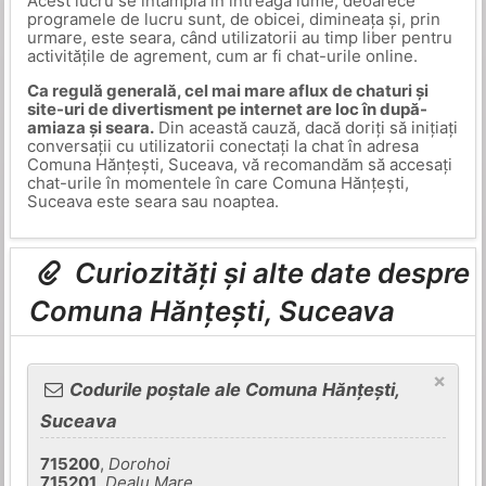
Acest lucru se întâmplă în întreaga lume, deoarece
programele de lucru sunt, de obicei, dimineața și, prin
urmare, este seara, când utilizatorii au timp liber pentru
activitățile de agrement, cum ar fi chat-urile online.
Ca regulă generală, cel mai mare aflux de chaturi și
site-uri de divertisment pe internet are loc în după-
amiaza și seara.
Din această cauză, dacă doriți să inițiați
conversații cu utilizatorii conectați la chat în adresa
Comuna Hănțești, Suceava, vă recomandăm să accesați
chat-urile în momentele în care Comuna Hănțești,
Suceava este seara sau noaptea.
Curiozități și alte date despre
Comuna Hănțești, Suceava
×
Codurile poștale ale Comuna Hănțești,
Suceava
715200
,
Dorohoi
715201
,
Dealu Mare