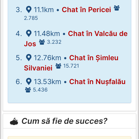
11.1km •
Chat în Pericei
2.785
11.48km •
Chat în Valcău de
3.232
Jos
12.76km •
Chat în Șimleu
15.721
Silvaniei
13.53km •
Chat în Nușfalău
5.436
Cum să fie de succes?