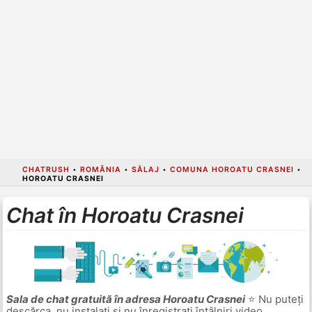
CHATRUSH
•
ROMÂNIA
•
SĂLAJ
•
COMUNA HOROATU CRASNEI
•
HOROATU CRASNEI
Chat în Horoatu Crasnei
Sala de chat gratuită în adresa Horoatu Crasnei
⭐ Nu puteți
descărca, nu instalați și nu înregistrați întâlniri video