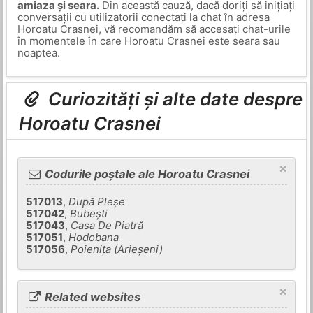
amiaza și seara.
Din această cauză, dacă doriți să inițiați
conversații cu utilizatorii conectați la chat în adresa
Horoatu Crasnei, vă recomandăm să accesați chat-urile
în momentele în care Horoatu Crasnei este seara sau
noaptea.
Curiozități și alte date despre
Horoatu Crasnei
×
Codurile poștale ale Horoatu Crasnei
517013
,
După Pleşe
517042
,
Bubeşti
517043
,
Casa De Piatră
517051
,
Hodobana
517056
,
Poieniţa (Arieşeni)
×
Related websites