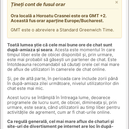
×
Țineți cont de fusul orar
Ora locală a Horoatu Crasnei este ora GMT +2.
Această fus orar aparține Europe/Bucharest.
GMT este o abreviere a Standard Greenwich Time.
Toată lumea știe că cele mai bune ore de chat sunt
după-amiaza și seara
. Acesta este momentul în care
timpul liber este de obicei disponibil și, prin urmare,
este mai probabil să găsești un partener de chat. Este
întotdeauna recomandabil să căutați orele cel mai mare
de aflux de utilizatori în camerele de chat online.
Și, pe de altă parte, în perioada care include zorii până
în după-amiaza zilei următoare, nivelul utilizatorilor din
chat este mai mic.
Acest lucru se întâmplă în întreaga lume, deoarece
programele de lucru sunt, de obicei, dimineața și, prin
urmare, este seara, când utilizatorii au timp liber pentru
activitățile de agrement, cum ar fi chat-urile online.
Ca regulă generală, cel mai mare aflux de chaturi și
site-uri de divertisment pe internet are loc în după-