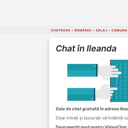
CHATRUSH
•
ROMÂNIA
•
SĂLAJ
•
COMUNA 
Chat în Ileanda
Sala de chat gratuită în adresa Ile
Doar intrați și bucurați-vă întâlniți 
Descoperiți noul nostru VideoChat c