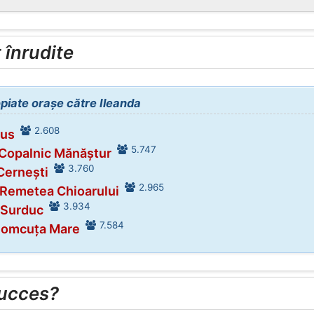
înrudite
opiate orașe către Ileanda
2.608
Rus
5.747
 Copalnic Mănăștur
3.760
Cernești
2.965
 Remetea Chioarului
3.934
 Surduc
7.584
 Șomcuța Mare
succes?