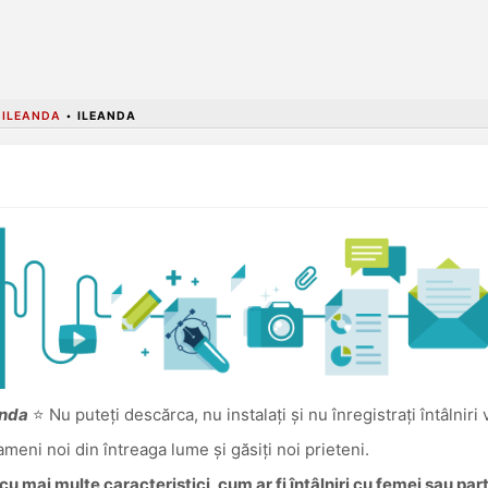
ILEANDA
•
ILEANDA
anda
⭐ Nu puteți descărca, nu instalați și nu înregistrați întâlniri
oameni noi din întreaga lume și găsiți noi prieteni.
u mai multe caracteristici, cum ar fi întâlniri cu femei sau pa