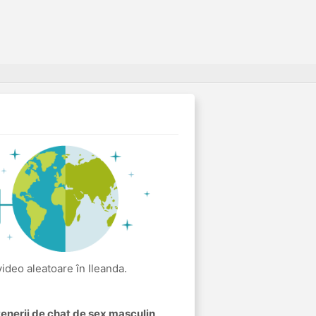
 video aleatoare în Ileanda.
rtenerii de chat de sex masculin
.