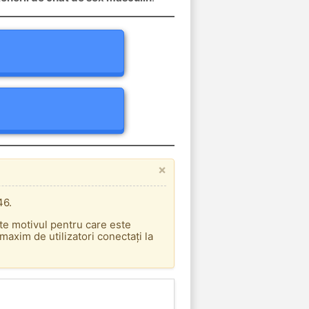
×
46.
ste motivul pentru care este
axim de utilizatori conectați la