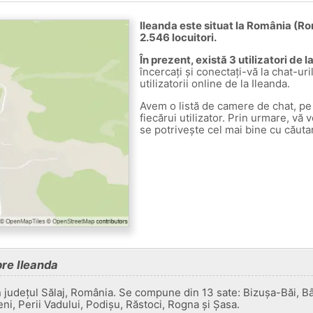
Ileanda este situat la România (Ro
2.546 locuitori.
În prezent, există 3 utilizatori de l
încercați și conectați-vă la chat-uri
utilizatorii online de la Ileanda.
Avem o listă de camere de chat, pe 
fiecărui utilizator. Prin urmare, vă 
se potrivește cel mai bine cu căuta
pre Ileanda
n județul Sălaj, România. Se compune din 13 sate: Bizușa-Băi, Bâ
ni, Perii Vadului, Podișu, Răstoci, Rogna și Șasa.