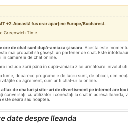
GMT +2. Această fus orar aparține Europe/Bucharest.
rd Greenwich Time.
e ore de chat sunt după-amiaza și seara
. Acesta este momentul
 este mai probabil să găsești un partener de chat. Este întotdea
ri în camerele de chat online.
are include zorii până în după-amiaza zilei următoare, nivelul util
ga lume, deoarece programele de lucru sunt, de obicei, dimineața
tivitățile de agrement, cum ar fi chat-urile online.
aflux de chaturi și site-uri de divertisment pe internet are loc
ați conversații cu utilizatorii conectați la chat în adresa Ileand
a este seara sau noaptea.
lte date despre Ileanda