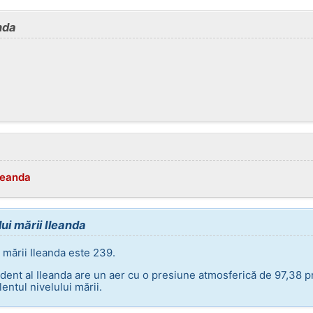
nda
Ileanda
ui mării Ileanda
 mării Ileanda este 239.
dent al Ileanda are un aer cu o presiune atmosferică de 97,38 p
entul nivelului mării.