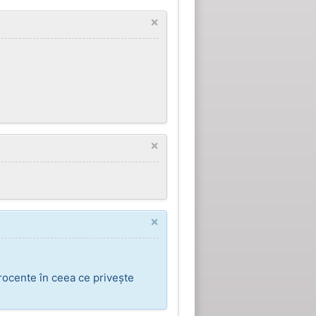
×
×
×
rocente în ceea ce privește