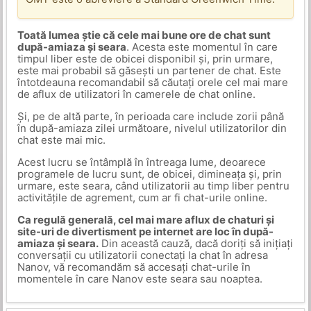
Toată lumea știe că cele mai bune ore de chat sunt
după-amiaza și seara
. Acesta este momentul în care
timpul liber este de obicei disponibil și, prin urmare,
este mai probabil să găsești un partener de chat. Este
întotdeauna recomandabil să căutați orele cel mai mare
de aflux de utilizatori în camerele de chat online.
Și, pe de altă parte, în perioada care include zorii până
în după-amiaza zilei următoare, nivelul utilizatorilor din
chat este mai mic.
Acest lucru se întâmplă în întreaga lume, deoarece
programele de lucru sunt, de obicei, dimineața și, prin
urmare, este seara, când utilizatorii au timp liber pentru
activitățile de agrement, cum ar fi chat-urile online.
Ca regulă generală, cel mai mare aflux de chaturi și
site-uri de divertisment pe internet are loc în după-
amiaza și seara.
Din această cauză, dacă doriți să inițiați
conversații cu utilizatorii conectați la chat în adresa
Nanov, vă recomandăm să accesați chat-urile în
momentele în care Nanov este seara sau noaptea.