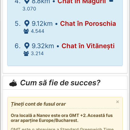
8.8km •
Chat în Măgurii
3.070
9.12km •
Chat în Poroschia
4.544
9.32km •
Chat în Vitănești
3.214
Cum să fie de succes?
×
Țineți cont de fusul orar
Ora locală a Nanov este ora GMT +2. Această fus
orar aparține Europe/Bucharest.
GMT este o abreviere a Standard Greenwich Time.