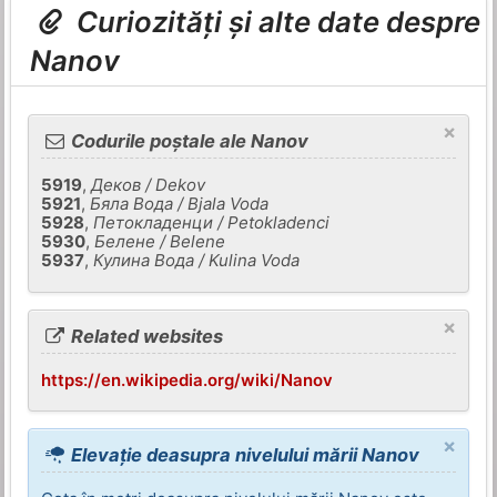
Curiozități și alte date despre
Nanov
×
Codurile poștale ale Nanov
5919
,
Деков / Dekov
5921
,
Бяла Вода / Bjala Voda
5928
,
Петокладенци / Petokladenci
5930
,
Белене / Belene
5937
,
Кулина Вода / Kulina Voda
×
Related websites
https://en.wikipedia.org/wiki/Nanov
×
Elevație deasupra nivelului mării Nanov