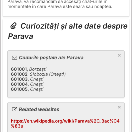
Parava, vă recomandăm să accesați chat-urile în
momentele în care Parava este seara sau noaptea.
Curiozități și alte date despre
Parava
×
Codurile poștale ale Parava
601001
,
Borzeşti
601002
,
Slobozia (Oneşti)
601003
,
Oneşti
601004
,
Oneşti
601005
,
Oneşti
×
Related websites
https://en.wikipedia.org/wiki/Parava%2C_Bac%C4
%83u