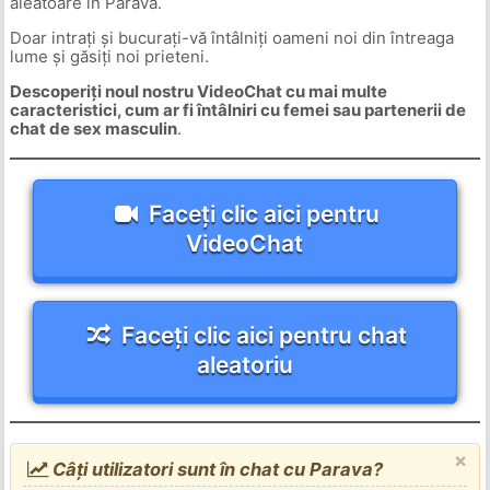
aleatoare în Parava.
Doar intrați și bucurați-vă întâlniți oameni noi din întreaga
lume și găsiți noi prieteni.
Descoperiți noul nostru VideoChat cu mai multe
caracteristici, cum ar fi întâlniri cu femei sau partenerii de
chat de sex masculin
.
Faceți clic aici pentru
VideoChat
Faceți clic aici pentru chat
aleatoriu
×
Câți utilizatori sunt în chat cu Parava?