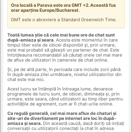
Ora locală a Parava este ora GMT +2. Această fus
orar aparține Europe/Bucharest.
GMT este o abreviere a Standard Greenwich Time.
Toată lumea știe că cele mai bune ore de chat sunt
după-amiaza și seara
. Acesta este momentul în care
timpul liber este de obicei disponibil și, prin urmare,
este mai probabil să găsești un partener de chat. Este
întotdeauna recomandabil să căutați orele cel mai mare
de aflux de utilizatori în camerele de chat online.
Și, pe de altă parte, în perioada care include zorii până
în după-amiaza zilei următoare, nivelul utilizatorilor din
chat este mai mic.
Acest lucru se întâmplă în întreaga lume, deoarece
programele de lucru sunt, de obicei, dimineața și, prin
urmare, este seara, când utilizatorii au timp liber pentru
activitățile de agrement, cum ar fi chat-urile online.
Ca regulă generală, cel mai mare aflux de chaturi și
site-uri de divertisment pe internet are loc în după-
amiaza și seara.
Din această cauză, dacă doriți să inițiați
conversații cu utilizatorii conectați la chat în adresa