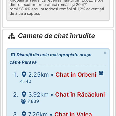
Rădoaia și Teiuș. La recensământul din 2002,79,5%
dintre locuitori erau etnici români și 20,4%
romi.98,4% erau ortodocși români și 1,2% adventiști
de ziua a șaptea.
Camere de chat înrudite
×
Discuții din cele mai apropiate orașe
către Parava
2.25km •
Chat în Orbeni
4.140
3.92km •
Chat în Răcăciuni
7.839
7.26km •
Chat în Valea