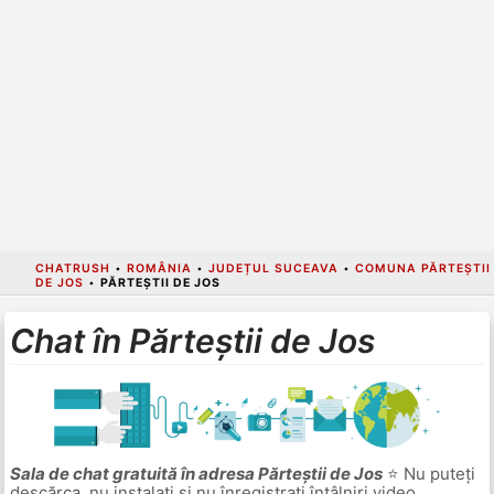
CHATRUSH
•
ROMÂNIA
•
JUDEȚUL SUCEAVA
•
COMUNA PĂRTEȘTII
DE JOS
•
PĂRTEȘTII DE JOS
Chat în Părteștii de Jos
Sala de chat gratuită în adresa Părteștii de Jos
⭐ Nu puteți
descărca, nu instalați și nu înregistrați întâlniri video