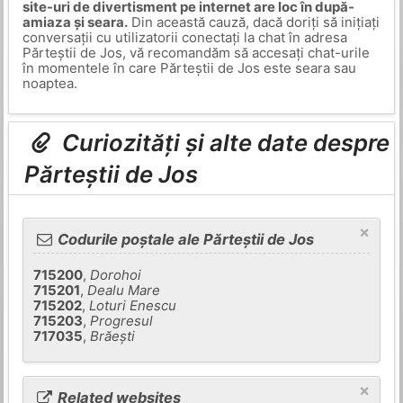
site-uri de divertisment pe internet are loc în după-
amiaza și seara.
Din această cauză, dacă doriți să inițiați
conversații cu utilizatorii conectați la chat în adresa
Părteștii de Jos, vă recomandăm să accesați chat-urile
în momentele în care Părteștii de Jos este seara sau
noaptea.
Curiozități și alte date despre
Părteștii de Jos
×
Codurile poștale ale Părteștii de Jos
715200
,
Dorohoi
715201
,
Dealu Mare
715202
,
Loturi Enescu
715203
,
Progresul
717035
,
Brăeşti
×
Related websites