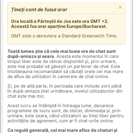
×
Țineți cont de fusul orar
Ora locală a Părteștii de Jos este ora GMT +2.
Această fus orar aparține Europe/Bucharest.
GMT este o abreviere a Standard Greenwich Time.
Toată lumea știe că cele mai bune ore de chat sunt
după-amiaza și seara
. Acesta este momentul în care
timpul liber este de obicei disponibil și, prin urmare,
este mai probabil să găsești un partener de chat. Este
întotdeauna recomandabil să căutați orele cel mai mare
de aflux de utilizatori în camerele de chat online.
Și, pe de altă parte, în perioada care include zorii până
în după-amiaza zilei următoare, nivelul utilizatorilor din
chat este mai mic.
Acest lucru se întâmplă în întreaga lume, deoarece
programele de lucru sunt, de obicei, dimineața și, prin
urmare, este seara, când utilizatorii au timp liber pentru
activitățile de agrement, cum ar fi chat-urile online.
Ca regulă generală, cel mai mare aflux de chaturi și