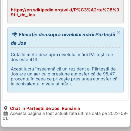
https://en.wikipedia.org/wiki/P%C3%A2rte%C8%9
9tii_de_Jos
×
Elevație deasupra nivelului mării Părteștii
de Jos
Cota în metri deasupra nivelului mării Părteștii de
Jos este 413.
Acest lucru înseamnă că un rezident al Părteștii de
Jos are un aer cu o presiune atmosferică de 95,47
procente în ceea ce privește presiunea atmosferică
la echivalentul nivelului mării.
Chat în Părteștii de Jos, România
Această pagină a fost actualizată ultima dată pe
2022-09-
01
.