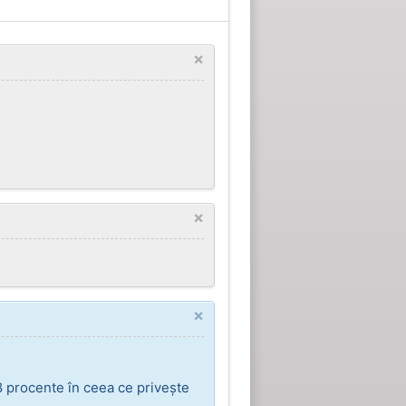
×
×
×
8 procente în ceea ce privește