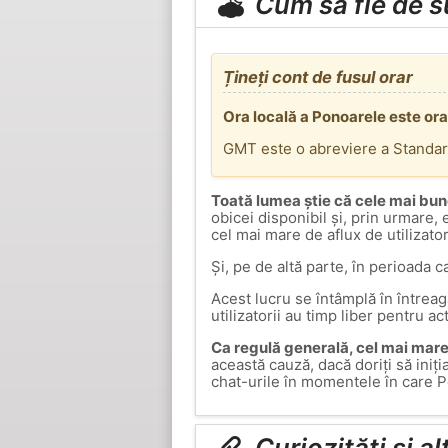
Cum să fie de 
Țineți cont de fusul orar
Ora locală a Ponoarele este or
GMT este o abreviere a Standa
Toată lumea știe că cele mai bun
obicei disponibil și, prin urmare,
cel mai mare de aflux de utilizato
Și, pe de altă parte, în perioada c
Acest lucru se întâmplă în întrea
utilizatorii au timp liber pentru ac
Ca regulă generală, cel mai mare 
această cauză, dacă doriți să iniț
chat-urile în momentele în care 
Curiozități și a