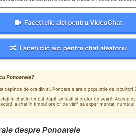
Faceți clic aici pentru VideoChat
Faceți clic aici pentru chat aleatoriu
t cu Ponoarele?
at depinde de ora din zi. Ponoarele are o populație de locuitori 
ectați la chat în timpul după-amiezii și orelor de seară. Acesta e
tați la chat în timpul orelor de vârf, să experimentați numărul m
rale despre Ponoarele