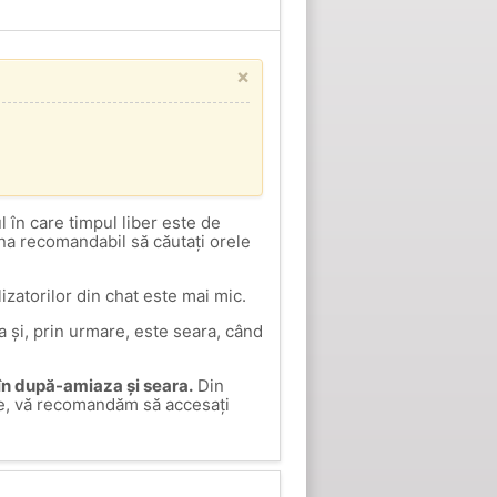
×
 în care timpul liber este de
una recomandabil să căutați orele
izatorilor din chat este mai mic.
 și, prin urmare, este seara, când
 în după-amiaza și seara.
Din
rele, vă recomandăm să accesați