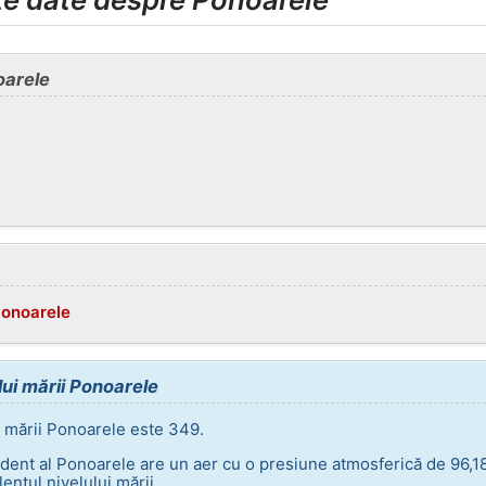
oarele
Ponoarele
lui mării Ponoarele
i mării Ponoarele este 349.
dent al Ponoarele are un aer cu o presiune atmosferică de 96,1
entul nivelului mării.