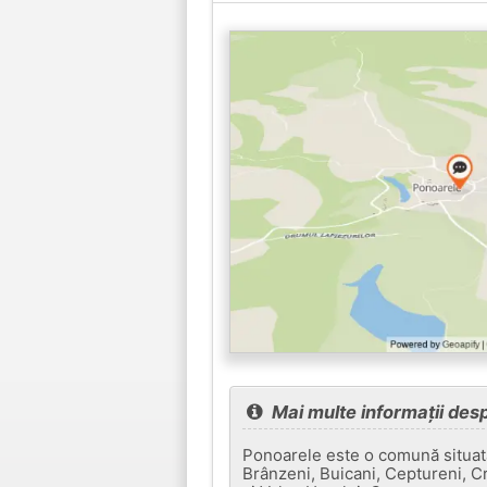
Mai multe informații des
Ponoarele este o comună situată
Brânzeni, Buicani, Ceptureni, C