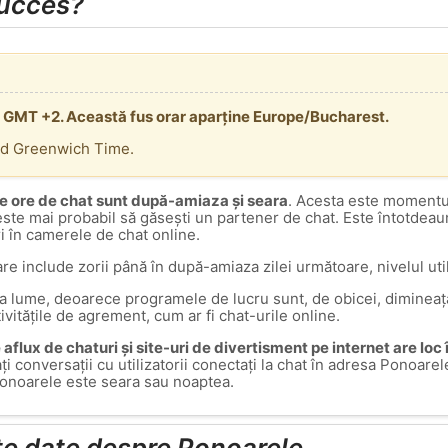
succes?
a GMT +2. Această fus orar aparține Europe/Bucharest.
rd Greenwich Time.
e ore de chat sunt după-amiaza și seara
. Acesta este momentul
 este mai probabil să găsești un partener de chat. Este întotdea
ri în camerele de chat online.
are include zorii până în după-amiaza zilei următoare, nivelul util
ga lume, deoarece programele de lucru sunt, de obicei, dimineața
tivitățile de agrement, cum ar fi chat-urile online.
aflux de chaturi și site-uri de divertisment pe internet are loc
iați conversații cu utilizatorii conectați la chat în adresa Ponoa
Ponoarele este seara sau noaptea.
lte date despre Ponoarele