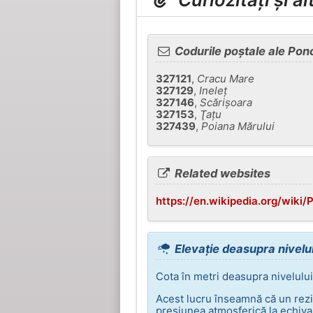
Codurile poștale ale Pon
327121
,
Cracu Mare
327129
,
Ineleţ
327146
,
Scărişoara
327153
,
Ţaţu
327439
,
Poiana Mărului
Related websites
https://en.wikipedia.org/wiki/
Elevație deasupra nivelu
Cota în metri deasupra nivelulu
Acest lucru înseamnă că un rezi
presiunea atmosferică la echival