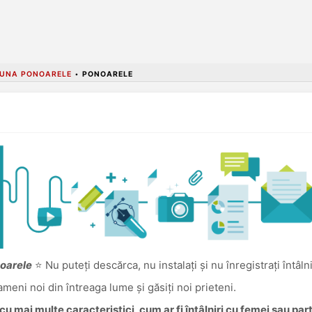
UNA PONOARELE
•
PONOARELE
noarele
⭐ Nu puteți descărca, nu instalați și nu înregistrați întâl
oameni noi din întreaga lume și găsiți noi prieteni.
u mai multe caracteristici, cum ar fi întâlniri cu femei sau pa