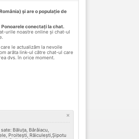
România) și are o populație de
la Ponoarele conectați la chat.
at-urile noastre online și chat-ul
e.
care le actualizăm la nevoile
vom arăta link-ul către chat-ul care
rea dvs. în orice moment.
×
ate: Băluța, Bârâiacu,
e, Proitești, Răiculești,Șipotu