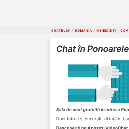
CHATRUSH
•
ROMÂNIA
•
MEHEDINȚI
•
COM
Chat în Ponoarele
Sala de chat gratuită în adresa Po
Doar intrați și bucurați-vă întâlniți 
Descoperiți noul nostru VideoChat c