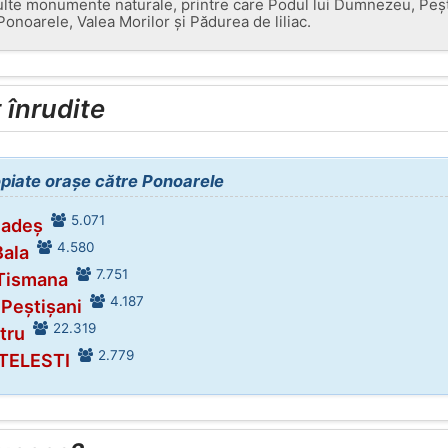
ulte monumente naturale, printre care Podul lui Dumnezeu, Peș
Ponoarele, Valea Morilor și Pădurea de liliac.
înrudite
opiate orașe către Ponoarele
5.071
Padeș
4.580
Bala
7.751
 Tismana
4.187
 Peștișani
22.319
tru
2.779
 TELESTI