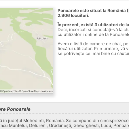
Ponoarele este situat la România (
2.906 locuitori.
În prezent, există 3 utilizatori de 
Deci, încercați și conectați-vă la ch
cu utilizatorii online de la Ponoarel
Avem o listă de camere de chat, pe 
fiecărui utilizator. Prin urmare, vă 
se potrivește cel mai bine cu căuta
pre Ponoarele
 în județul Mehedinți, România. Se compune din cincisprezece s
racu Muntelui, Delureni, Grădănești, Gheorghești, Ludu, Ponoarel