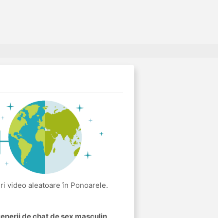
niri video aleatoare în Ponoarele.
rtenerii de chat de sex masculin
.