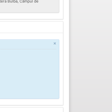
tera Bulba, Câmpul de
×