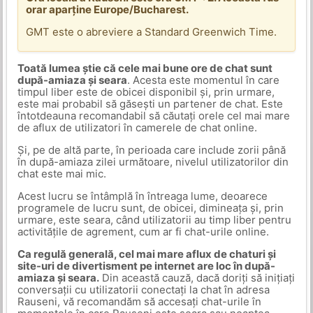
orar aparține Europe/Bucharest.
GMT este o abreviere a Standard Greenwich Time.
Toată lumea știe că cele mai bune ore de chat sunt
după-amiaza și seara
. Acesta este momentul în care
timpul liber este de obicei disponibil și, prin urmare,
este mai probabil să găsești un partener de chat. Este
întotdeauna recomandabil să căutați orele cel mai mare
de aflux de utilizatori în camerele de chat online.
Și, pe de altă parte, în perioada care include zorii până
în după-amiaza zilei următoare, nivelul utilizatorilor din
chat este mai mic.
Acest lucru se întâmplă în întreaga lume, deoarece
programele de lucru sunt, de obicei, dimineața și, prin
urmare, este seara, când utilizatorii au timp liber pentru
activitățile de agrement, cum ar fi chat-urile online.
Ca regulă generală, cel mai mare aflux de chaturi și
site-uri de divertisment pe internet are loc în după-
amiaza și seara.
Din această cauză, dacă doriți să inițiați
conversații cu utilizatorii conectați la chat în adresa
Rauseni, vă recomandăm să accesați chat-urile în