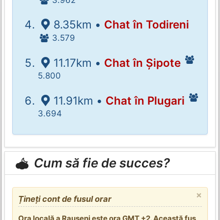
8.35km •
Chat în Todireni
3.579
11.17km •
Chat în Șipote
5.800
11.91km •
Chat în Plugari
3.694
Cum să fie de succes?
×
Țineți cont de fusul orar
Ora locală a Rauseni este ora GMT +2. Această fus