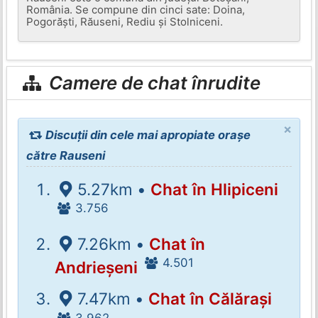
România. Se compune din cinci sate: Doina,
Pogorăști, Răuseni, Rediu și Stolniceni.
Camere de chat înrudite
×
Discuții din cele mai apropiate orașe
către Rauseni
5.27km •
Chat în Hlipiceni
3.756
7.26km •
Chat în
4.501
Andrieșeni
7.47km •
Chat în Călărași
3.962