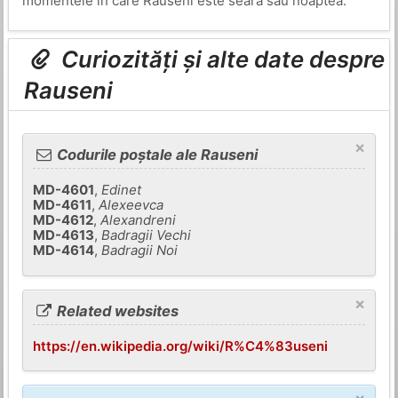
momentele în care Rauseni este seara sau noaptea.
Curiozități și alte date despre
Rauseni
×
Codurile poștale ale Rauseni
MD-4601
,
Edinet
MD-4611
,
Alexeevca
MD-4612
,
Alexandreni
MD-4613
,
Badragii Vechi
MD-4614
,
Badragii Noi
×
Related websites
https://en.wikipedia.org/wiki/R%C4%83useni