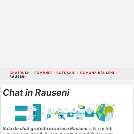
CHATRUSH
•
ROMÂNIA
•
BOTOȘANI
•
COMUNA RĂUSENI
•
RAUSENI
Chat în Rauseni
Sala de chat gratuită în adresa Rauseni
⭐ Nu puteți
descărca, nu instalați și nu înregistrați întâlniri video