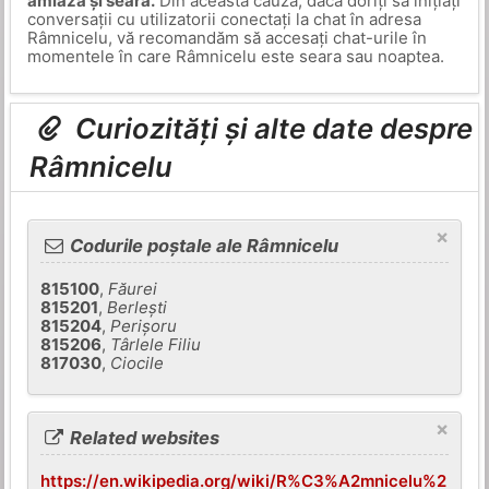
amiaza și seara.
Din această cauză, dacă doriți să inițiați
conversații cu utilizatorii conectați la chat în adresa
Râmnicelu, vă recomandăm să accesați chat-urile în
momentele în care Râmnicelu este seara sau noaptea.
Curiozități și alte date despre
Râmnicelu
×
Codurile poștale ale Râmnicelu
815100
,
Făurei
815201
,
Berleşti
815204
,
Perişoru
815206
,
Târlele Filiu
817030
,
Ciocile
×
Related websites
https://en.wikipedia.org/wiki/R%C3%A2mnicelu%2