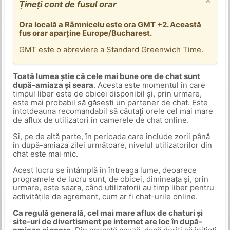
Țineți cont de fusul orar
Ora locală a Râmnicelu este ora GMT +2. Această
fus orar aparține Europe/Bucharest.
GMT este o abreviere a Standard Greenwich Time.
Toată lumea știe că cele mai bune ore de chat sunt
după-amiaza și seara
. Acesta este momentul în care
timpul liber este de obicei disponibil și, prin urmare,
este mai probabil să găsești un partener de chat. Este
întotdeauna recomandabil să căutați orele cel mai mare
de aflux de utilizatori în camerele de chat online.
Și, pe de altă parte, în perioada care include zorii până
în după-amiaza zilei următoare, nivelul utilizatorilor din
chat este mai mic.
Acest lucru se întâmplă în întreaga lume, deoarece
programele de lucru sunt, de obicei, dimineața și, prin
urmare, este seara, când utilizatorii au timp liber pentru
activitățile de agrement, cum ar fi chat-urile online.
Ca regulă generală, cel mai mare aflux de chaturi și
site-uri de divertisment pe internet are loc în după-