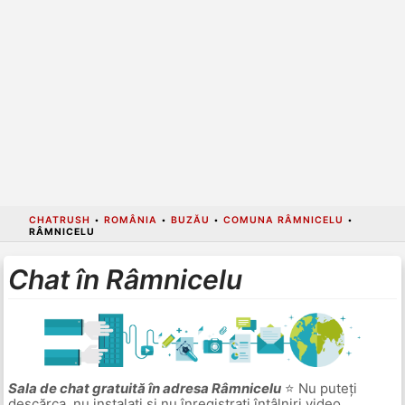
CHATRUSH
•
ROMÂNIA
•
BUZĂU
•
COMUNA RÂMNICELU
•
RÂMNICELU
Chat în Râmnicelu
Sala de chat gratuită în adresa Râmnicelu
⭐ Nu puteți
descărca, nu instalați și nu înregistrați întâlniri video