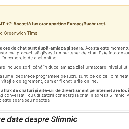
GMT +2. Această fus orar aparține Europe/Bucharest.
rd Greenwich Time.
e ore de chat sunt după-amiaza și seara
. Acesta este momentul
 este mai probabil să găsești un partener de chat. Este întotdea
ri în camerele de chat online.
are include zorii până în după-amiaza zilei următoare, nivelul util
ga lume, deoarece programele de lucru sunt, de obicei, dimineața
tivitățile de agrement, cum ar fi chat-urile online.
aflux de chaturi și site-uri de divertisment pe internet are loc
ați conversații cu utilizatorii conectați la chat în adresa Slimni
c este seara sau noaptea.
lte date despre Slimnic