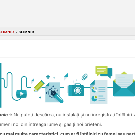
LIMNIC
•
SLIMNIC
mnic
⭐ Nu puteți descărca, nu instalați și nu înregistrați întâlniri
oameni noi din întreaga lume și găsiți noi prieteni.
u mai multe caracteristici, cum ar fi întâlniri cu femei sau pa