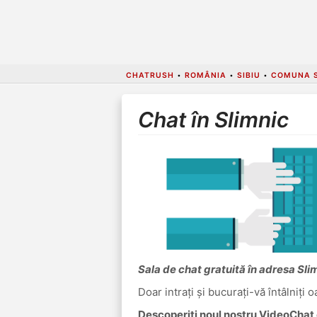
CHATRUSH
•
ROMÂNIA
•
SIBIU
•
COMUNA S
Chat în Slimnic
Sala de chat gratuită în adresa Sli
Doar intrați și bucurați-vă întâlniți 
Descoperiți noul nostru VideoChat c