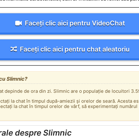
Faceți clic aici pentru VideoChat
Faceți clic aici pentru chat aleatoriu
 cu Slimnic?
at depinde de ora din zi. Slimnic are o populație de locuitori 3.5
ectați la chat în timpul după-amiezii și orelor de seară. Acesta e
tați la chat în timpul orelor de vârf, să experimentați numărul m
rale despre Slimnic