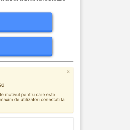
×
92.
ste motivul pentru care este
axim de utilizatori conectați la