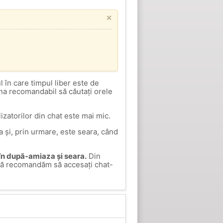
×
 în care timpul liber este de
una recomandabil să căutați orele
izatorilor din chat este mai mic.
 și, prin urmare, este seara, când
 în după-amiaza și seara.
Din
c, vă recomandăm să accesați chat-