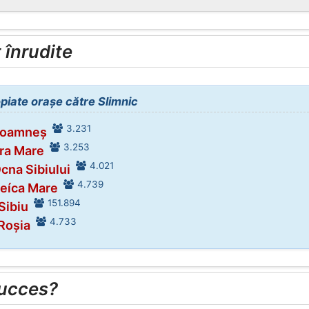
înrudite
opiate orașe către Slimnic
3.231
 Loamneș
3.253
ura Mare
4.021
cna Sibiului
4.739
Șeíca Mare
151.894
Sibiu
4.733
 Roșia
succes?