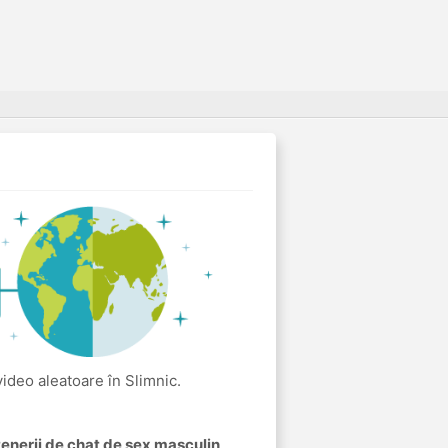
 video aleatoare în Slimnic.
rtenerii de chat de sex masculin
.