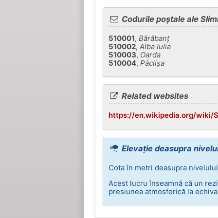
Codurile poștale ale Slim
510001
,
Bărăbanţ
510002
,
Alba Iulia
510003
,
Oarda
510004
,
Pâclişa
Related websites
https://en.wikipedia.org/wiki/
Elevație deasupra nivelul
Cota în metri deasupra nivelului
Acest lucru înseamnă că un rezi
presiunea atmosferică la echival