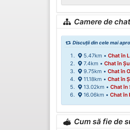
Camere de chat 
Discuții din cele mai apr
5.47km •
Chat în
7.4km •
Chat în Ș
9.75km •
Chat în O
11.18km •
Chat în 
13.02km •
Chat în 
16.06km •
Chat în
Cum să fie de 