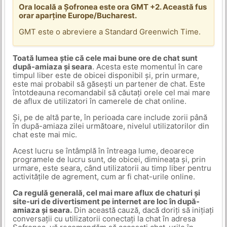
Ora locală a Șofronea este ora GMT +2. Această fus
orar aparține Europe/Bucharest.
GMT este o abreviere a Standard Greenwich Time.
Toată lumea știe că cele mai bune ore de chat sunt
după-amiaza și seara
. Acesta este momentul în care
timpul liber este de obicei disponibil și, prin urmare,
este mai probabil să găsești un partener de chat. Este
întotdeauna recomandabil să căutați orele cel mai mare
de aflux de utilizatori în camerele de chat online.
Și, pe de altă parte, în perioada care include zorii până
în după-amiaza zilei următoare, nivelul utilizatorilor din
chat este mai mic.
Acest lucru se întâmplă în întreaga lume, deoarece
programele de lucru sunt, de obicei, dimineața și, prin
urmare, este seara, când utilizatorii au timp liber pentru
activitățile de agrement, cum ar fi chat-urile online.
Ca regulă generală, cel mai mare aflux de chaturi și
site-uri de divertisment pe internet are loc în după-
amiaza și seara.
Din această cauză, dacă doriți să inițiați
conversații cu utilizatorii conectați la chat în adresa