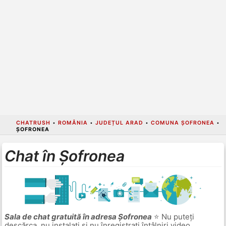
CHATRUSH
•
ROMÂNIA
•
JUDEȚUL ARAD
•
COMUNA ȘOFRONEA
•
ȘOFRONEA
Chat în Șofronea
Sala de chat gratuită în adresa Șofronea
⭐ Nu puteți
descărca, nu instalați și nu înregistrați întâlniri video