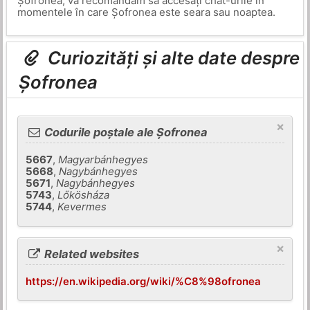
Șofronea, vă recomandăm să accesați chat-urile în
momentele în care Șofronea este seara sau noaptea.
Curiozități și alte date despre
Șofronea
×
Codurile poștale ale Șofronea
5667
,
Magyarbánhegyes
5668
,
Nagybánhegyes
5671
,
Nagybánhegyes
5743
,
Lőkösháza
5744
,
Kevermes
×
Related websites
https://en.wikipedia.org/wiki/%C8%98ofronea