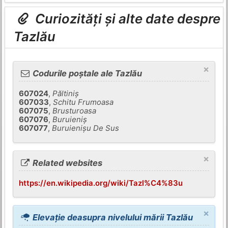
Curiozități și alte date despre
Tazlău
×
Codurile poștale ale Tazlău
607024
,
Păltiniş
607033
,
Schitu Frumoasa
607075
,
Brusturoasa
607076
,
Buruieniş
607077
,
Buruienişu De Sus
×
Related websites
https://en.wikipedia.org/wiki/Tazl%C4%83u
×
Elevație deasupra nivelului mării Tazlău