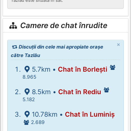
Tazlău este situată în sat.
Camere de chat înrudite
×
Discuții din cele mai apropiate orașe
către Tazlău
5.7km •
Chat în Borlești
8.965
8.5km •
Chat în Rediu
5.182
10.78km •
Chat în Luminiș
2.689