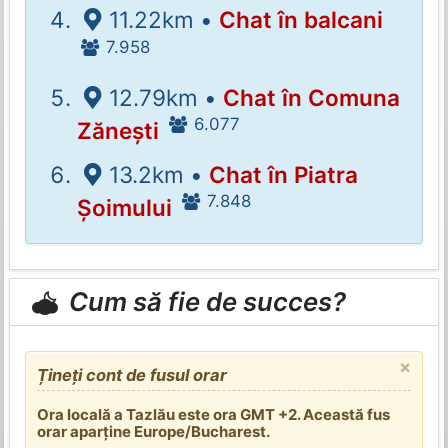
11.22km •
Chat în balcani
7.958
12.79km •
Chat în Comuna
6.077
Zănești
13.2km •
Chat în Piatra
7.848
Șoimului
Cum să fie de succes?
×
Țineți cont de fusul orar
Ora locală a Tazlău este ora GMT +2. Această fus
orar aparține Europe/Bucharest.