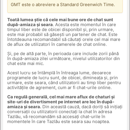
GMT este o abreviere a Standard Greenwich Time.
Toată lumea știe că cele mai bune ore de chat sunt
după-amiaza și seara
. Acesta este momentul în care
timpul liber este de obicei disponibil și, prin urmare,
este mai probabil să găsești un partener de chat. Este
întotdeauna recomandabil să căutați orele cel mai mare
de aflux de utilizatori în camerele de chat online.
Și, pe de altă parte, în perioada care include zorii până
în după-amiaza zilei următoare, nivelul utilizatorilor din
chat este mai mic.
Acest lucru se întâmplă în întreaga lume, deoarece
programele de lucru sunt, de obicei, dimineața și, prin
urmare, este seara, când utilizatorii au timp liber pentru
activitățile de agrement, cum ar fi chat-urile online.
Ca regulă generală, cel mai mare aflux de chaturi și
site-uri de divertisment pe internet are loc în după-
amiaza și seara.
Din această cauză, dacă doriți să inițiați
conversații cu utilizatorii conectați la chat în adresa
Tazlău, vă recomandăm să accesați chat-urile în
momentele în care Tazlău este seara sau noaptea.