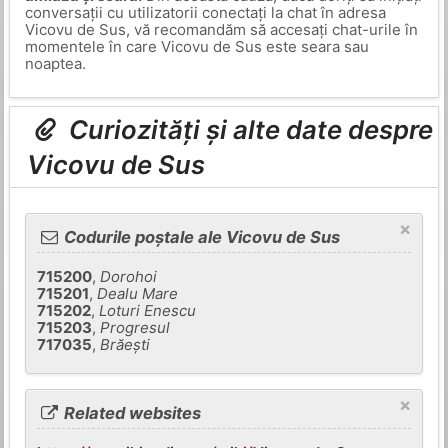
conversații cu utilizatorii conectați la chat în adresa
Vicovu de Sus, vă recomandăm să accesați chat-urile în
momentele în care Vicovu de Sus este seara sau
noaptea.
Curiozități și alte date despre
Vicovu de Sus
×
Codurile poștale ale Vicovu de Sus
715200
,
Dorohoi
715201
,
Dealu Mare
715202
,
Loturi Enescu
715203
,
Progresul
717035
,
Brăeşti
×
Related websites