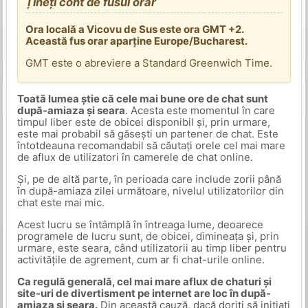
Țineți cont de fusul orar
Ora locală a Vicovu de Sus este ora GMT +2.
Această fus orar aparține Europe/Bucharest.
GMT este o abreviere a Standard Greenwich Time.
Toată lumea știe că cele mai bune ore de chat sunt
după-amiaza și seara
. Acesta este momentul în care
timpul liber este de obicei disponibil și, prin urmare,
este mai probabil să găsești un partener de chat. Este
întotdeauna recomandabil să căutați orele cel mai mare
de aflux de utilizatori în camerele de chat online.
Și, pe de altă parte, în perioada care include zorii până
în după-amiaza zilei următoare, nivelul utilizatorilor din
chat este mai mic.
Acest lucru se întâmplă în întreaga lume, deoarece
programele de lucru sunt, de obicei, dimineața și, prin
urmare, este seara, când utilizatorii au timp liber pentru
activitățile de agrement, cum ar fi chat-urile online.
Ca regulă generală, cel mai mare aflux de chaturi și
site-uri de divertisment pe internet are loc în după-
amiaza și seara.
Din această cauză, dacă doriți să inițiați