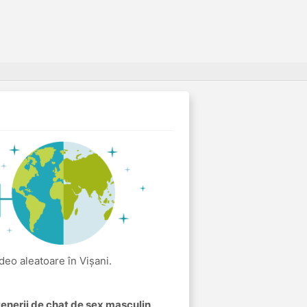
ideo aleatoare în Vișani.
rtenerii de chat de sex masculin
.