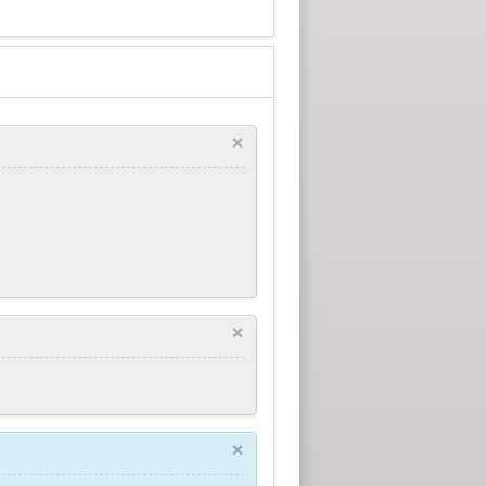
×
×
×