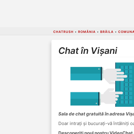
CHATRUSH
•
ROMÂNIA
•
BRĂILA
•
COMUNA
Chat în Vișani
Sala de chat gratuită în adresa Viș
Doar intrați și bucurați-vă întâlniți 
Descoperiți noul nostru VideoChat c