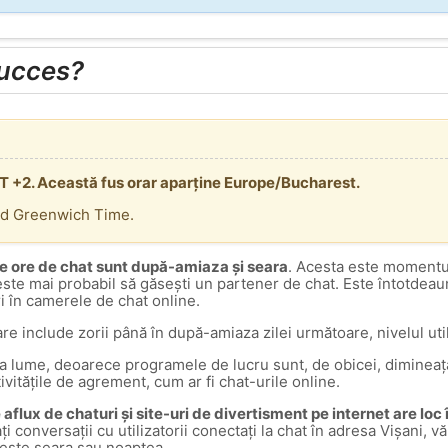
succes?
MT +2. Această fus orar aparține Europe/Bucharest.
rd Greenwich Time.
e ore de chat sunt după-amiaza și seara
. Acesta este momentul
 este mai probabil să găsești un partener de chat. Este întotdea
ri în camerele de chat online.
are include zorii până în după-amiaza zilei următoare, nivelul util
ga lume, deoarece programele de lucru sunt, de obicei, dimineața
tivitățile de agrement, cum ar fi chat-urile online.
aflux de chaturi și site-uri de divertisment pe internet are loc
ați conversații cu utilizatorii conectați la chat în adresa Vișani
 este seara sau noaptea.