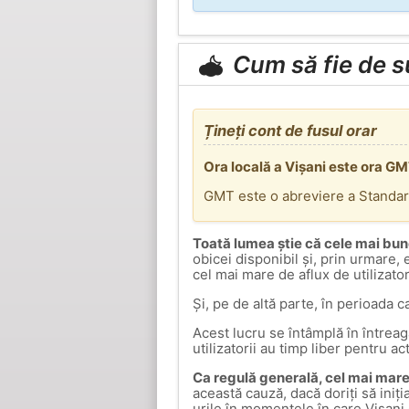
Cum să fie de 
Țineți cont de fusul orar
Ora locală a Vișani este ora G
GMT este o abreviere a Standa
Toată lumea știe că cele mai bun
obicei disponibil și, prin urmare,
cel mai mare de aflux de utilizato
Și, pe de altă parte, în perioada c
Acest lucru se întâmplă în întrea
utilizatorii au timp liber pentru ac
Ca regulă generală, cel mai mare 
această cauză, dacă doriți să iniți
urile în momentele în care Vișani