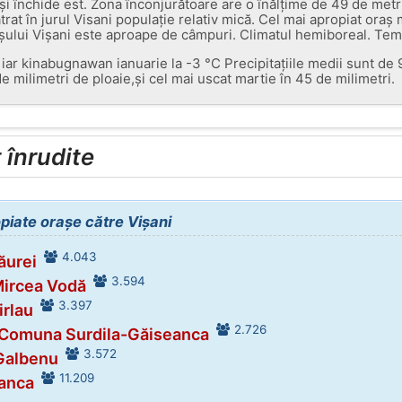
,și închide est. Zona înconjurătoare are o înălțime de 49 de metri
rat în jurul Visani populație relativ mică. Cel mai apropiat ora
rașului Vișani este aproape de câmpuri. Climatul hemiboreal. Te
, iar kinabugnawan ianuarie la -3 °C Precipitațiile medii sunt de
e milimetri de ploaie,și cel mai uscat martie în 45 de milimetri.
înrudite
opiate orașe către Vișani
4.043
ăurei
3.594
Mircea Vodă
3.397
irlau
2.726
 Comuna Surdila-Găiseanca
3.572
 Galbenu
11.209
Ianca