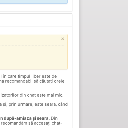
×
 în care timpul liber este de
una recomandabil să căutați orele
izatorilor din chat este mai mic.
 și, prin urmare, este seara, când
 în după-amiaza și seara.
Din
, vă recomandăm să accesați chat-