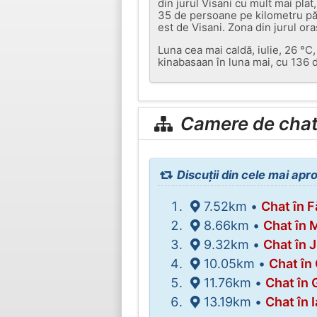
din jurul Visani cu mult mai plat
35 de persoane pe kilometru păt
est de Visani. Zona din jurul o
Luna cea mai caldă, iulie, 26 °C
kinabasaan în luna mai, cu 136 d
Camere de chat 
Discuții din cele mai apr
7.52km •
Chat în F
8.66km •
Chat în 
9.32km •
Chat în J
10.05km •
Chat în
11.76km •
Chat în
13.19km •
Chat în 