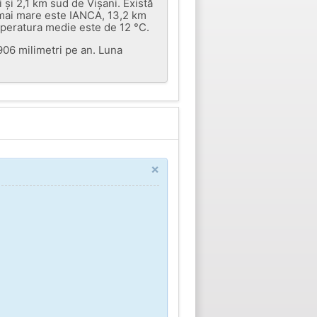
 și 2,1 km sud de Vișani. Există
ș mai mare este IANCA, 13,2 km
mperatura medie este de 12 °C.
 906 milimetri pe an. Luna
×