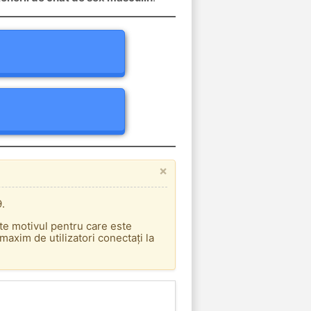
×
9.
ste motivul pentru care este
axim de utilizatori conectați la