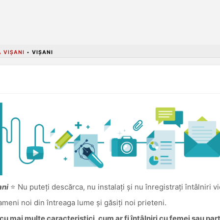
 VIȘANI
•
VIȘANI
ani
⭐ Nu puteți descărca, nu instalați și nu înregistrați întâlniri v
oameni noi din întreaga lume și găsiți noi prieteni.
u mai multe caracteristici, cum ar fi întâlniri cu femei sau pa