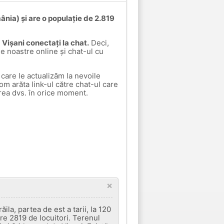
ânia) și are o populație de 2.819
a Vișani conectați la chat.
Deci,
le noastre online și chat-ul cu
care le actualizăm la nevoile
vom arăta link-ul către chat-ul care
rea dvs. în orice moment.
×
ila, partea de est a tarii, la 120
re 2819 de locuitori. Terenul