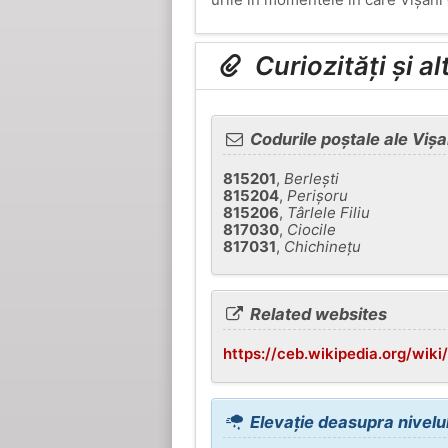
Curiozități și a
Codurile poștale ale Vișa
815201
,
Berleşti
815204
,
Perişoru
815206
,
Târlele Filiu
817030
,
Ciocile
817031
,
Chichineţu
Related websites
https://ceb.wikipedia.org/wiki
Elevație deasupra nivelul