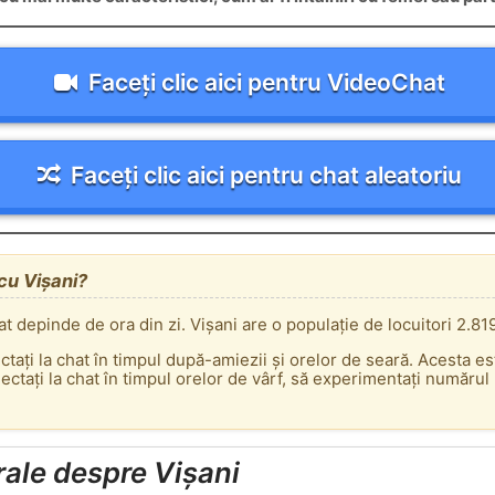
Faceți clic aici pentru VideoChat
Faceți clic aici pentru chat aleatoriu
 cu Vișani?
at depinde de ora din zi. Vișani are o populație de locuitori 2.81
ectați la chat în timpul după-amiezii și orelor de seară. Acesta e
tați la chat în timpul orelor de vârf, să experimentați numărul m
rale despre Vișani