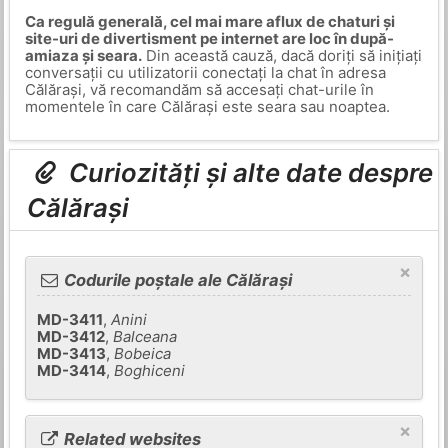
Ca regulă generală, cel mai mare aflux de chaturi și
site-uri de divertisment pe internet are loc în după-
amiaza și seara.
Din această cauză, dacă doriți să inițiați
conversații cu utilizatorii conectați la chat în adresa
Călărași, vă recomandăm să accesați chat-urile în
momentele în care Călărași este seara sau noaptea.
Curiozități și alte date despre
Călărași
×
Codurile poștale ale Călărași
MD-3411
,
Anini
MD-3412
,
Balceana
MD-3413
,
Bobeica
MD-3414
,
Boghiceni
×
Related websites