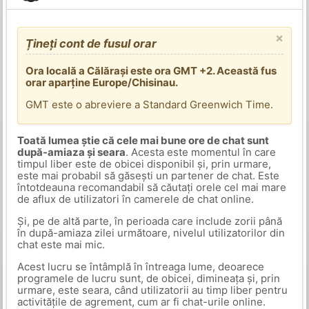
×
Țineți cont de fusul orar
Ora locală a Călărași este ora GMT +2. Această fus
orar aparține Europe/Chisinau.
GMT este o abreviere a Standard Greenwich Time.
Toată lumea știe că cele mai bune ore de chat sunt
după-amiaza și seara
. Acesta este momentul în care
timpul liber este de obicei disponibil și, prin urmare,
este mai probabil să găsești un partener de chat. Este
întotdeauna recomandabil să căutați orele cel mai mare
de aflux de utilizatori în camerele de chat online.
Și, pe de altă parte, în perioada care include zorii până
în după-amiaza zilei următoare, nivelul utilizatorilor din
chat este mai mic.
Acest lucru se întâmplă în întreaga lume, deoarece
programele de lucru sunt, de obicei, dimineața și, prin
urmare, este seara, când utilizatorii au timp liber pentru
activitățile de agrement, cum ar fi chat-urile online.