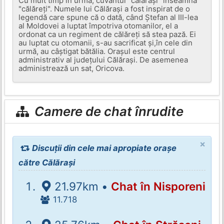
Cu mult timp în urmă, cuvântul "călărași" înseamnă
"călăreți". Numele lui Călărași a fost inspirat de o
legendă care spune că o dată, când Ștefan al III-lea
al Moldovei a luptat împotriva otomanilor, el a
ordonat ca un regiment de călăreți să stea pază. Ei
au luptat cu otomanii, s-au sacrificat și,în cele din
urmă, au câștigat bătălia. Orașul este centrul
administrativ al județului Călărași. De asemenea
administrează un sat, Oricova.
Camere de chat înrudite
×
Discuții din cele mai apropiate orașe
către Călărași
21.97km •
Chat în Nisporeni
11.718