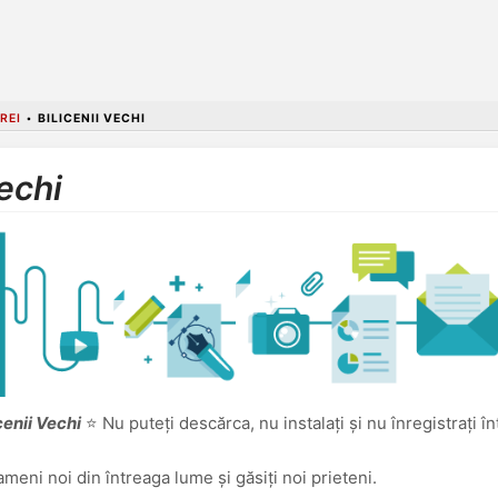
REI
•
BILICENII VECHI
Vechi
cenii Vechi
⭐ Nu puteți descărca, nu instalați și nu înregistrați înt
oameni noi din întreaga lume și găsiți noi prieteni.