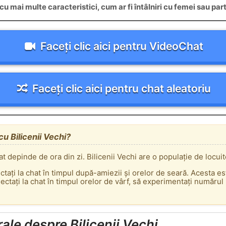
u mai multe caracteristici, cum ar fi întâlniri cu femei sau pa
Faceți clic aici pentru VideoChat
Faceți clic aici pentru chat aleatoriu
 cu Bilicenii Vechi?
at depinde de ora din zi. Bilicenii Vechi are o populație de locuit
ectați la chat în timpul după-amiezii și orelor de seară. Acesta e
tați la chat în timpul orelor de vârf, să experimentați numărul m
ale despre Bilicenii Vechi