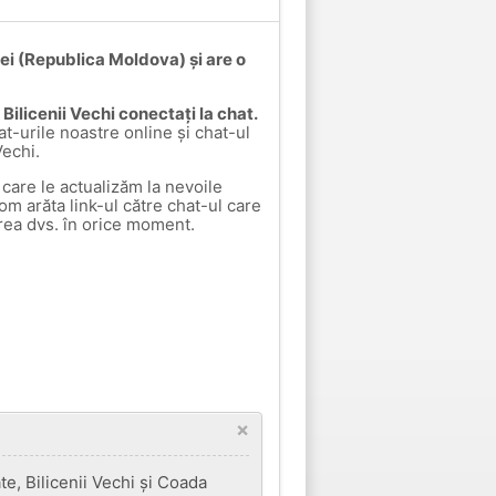
erei (Republica Moldova) și are o
a Bilicenii Vechi conectați la chat.
at-urile noastre online și chat-ul
Vechi.
care le actualizăm la nevoile
vom arăta link-ul către chat-ul care
rea dvs. în orice moment.
×
e, Bilicenii Vechi și Coada