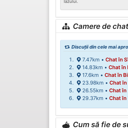
Iazului.
Camere de chat 
Discuții din cele mai apro
7.47km •
Chat în S
14.83km •
Chat în 
17.6km •
Chat în B
23.98km •
Chat în
26.55km •
Chat în
29.37km •
Chat în
Cum să fie de 