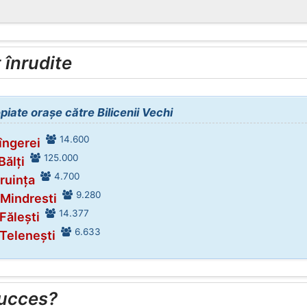
înrudite
piate orașe către Bilicenii Vechi
14.600
îngerei
125.000
Bălți
4.700
iruința
9.280
 Mindresti
14.377
 Fălești
6.633
 Telenești
succes?