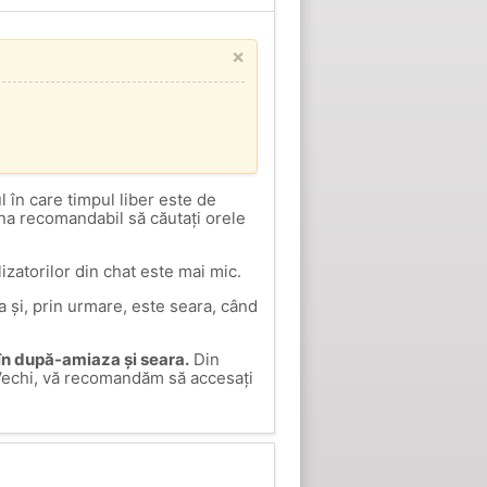
×
 în care timpul liber este de
una recomandabil să căutați orele
izatorilor din chat este mai mic.
 și, prin urmare, este seara, când
 în după-amiaza și seara.
Din
ii Vechi, vă recomandăm să accesați