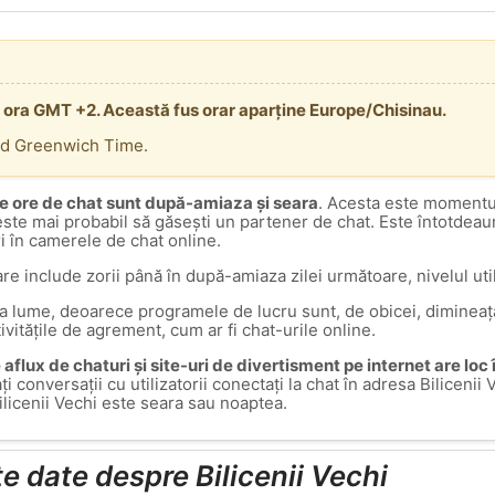
te ora GMT +2. Această fus orar aparține Europe/Chisinau.
rd Greenwich Time.
e ore de chat sunt după-amiaza și seara
. Acesta este momentul
 este mai probabil să găsești un partener de chat. Este întotdea
ri în camerele de chat online.
are include zorii până în după-amiaza zilei următoare, nivelul util
ga lume, deoarece programele de lucru sunt, de obicei, dimineața
tivitățile de agrement, cum ar fi chat-urile online.
aflux de chaturi și site-uri de divertisment pe internet are loc
ați conversații cu utilizatorii conectați la chat în adresa Bilicen
ilicenii Vechi este seara sau noaptea.
te date despre Bilicenii Vechi