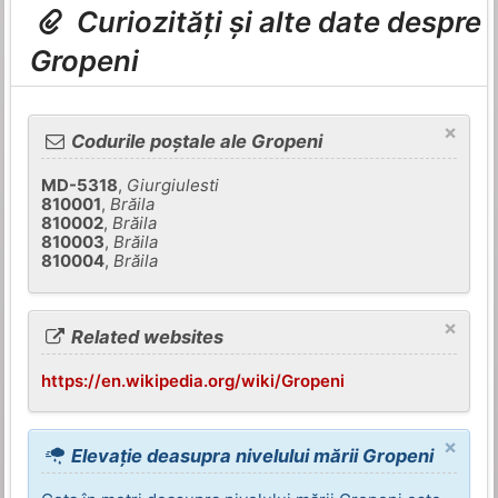
Curiozități și alte date despre
Gropeni
×
Codurile poștale ale Gropeni
MD-5318
,
Giurgiulesti
810001
,
Brăila
810002
,
Brăila
810003
,
Brăila
810004
,
Brăila
×
Related websites
https://en.wikipedia.org/wiki/Gropeni
×
Elevație deasupra nivelului mării Gropeni