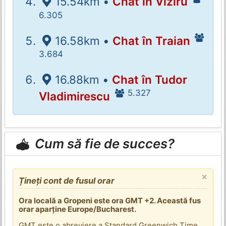
15.54km •
Chat în Viziru
6.305
16.58km •
Chat în Traian
3.684
16.88km •
Chat în Tudor
5.327
Vladimirescu
Cum să fie de succes?
×
Țineți cont de fusul orar
Ora locală a Gropeni este ora GMT +2. Această fus
orar aparține Europe/Bucharest.
GMT este o abreviere a Standard Greenwich Time.