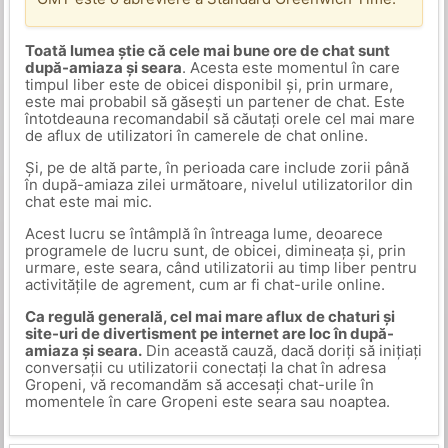
Toată lumea știe că cele mai bune ore de chat sunt
după-amiaza și seara
. Acesta este momentul în care
timpul liber este de obicei disponibil și, prin urmare,
este mai probabil să găsești un partener de chat. Este
întotdeauna recomandabil să căutați orele cel mai mare
de aflux de utilizatori în camerele de chat online.
Și, pe de altă parte, în perioada care include zorii până
în după-amiaza zilei următoare, nivelul utilizatorilor din
chat este mai mic.
Acest lucru se întâmplă în întreaga lume, deoarece
programele de lucru sunt, de obicei, dimineața și, prin
urmare, este seara, când utilizatorii au timp liber pentru
activitățile de agrement, cum ar fi chat-urile online.
Ca regulă generală, cel mai mare aflux de chaturi și
site-uri de divertisment pe internet are loc în după-
amiaza și seara.
Din această cauză, dacă doriți să inițiați
conversații cu utilizatorii conectați la chat în adresa
Gropeni, vă recomandăm să accesați chat-urile în
momentele în care Gropeni este seara sau noaptea.