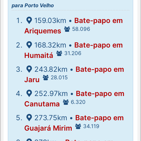
para Porto Velho
159.03km •
Bate-papo em
58.096
Ariquemes
168.32km •
Bate-papo em
31.206
Humaitá
243.82km •
Bate-papo em
28.015
Jaru
252.97km •
Bate-papo em
6.320
Canutama
273.75km •
Bate-papo em
34.119
Guajará Mirim