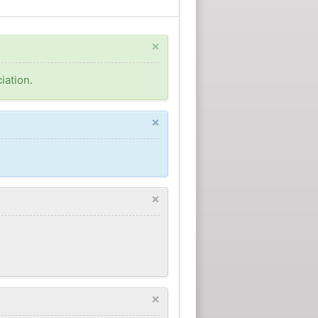
×
iation.
×
×
×