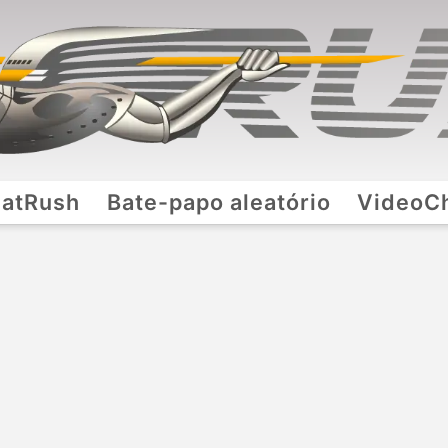
atRush
Bate-papo aleatório
VideoC