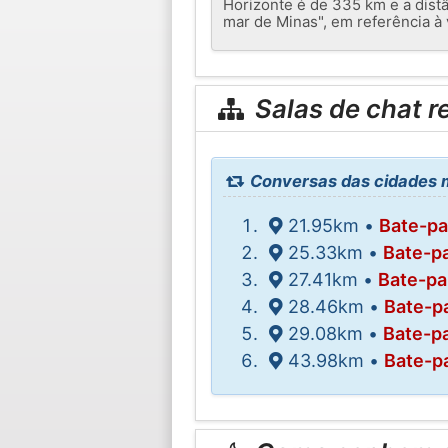
Horizonte é de 335 km e a distâ
mar de Minas", em referência à 
Salas de chat r
Conversas das cidades m
21.95km •
Bate-p
25.33km •
Bate-p
27.41km •
Bate-p
28.46km •
Bate-p
29.08km •
Bate-p
43.98km •
Bate-p