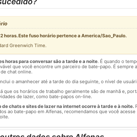
sucedido?
rio
-2 horas. Este fuso horário pertence a America/Sao_Paulo.
dard Greenwich Time.
 horas para conversar são a tarde e a noite
. É quando o temp
rovável que você encontre um parceiro de bate-papo. É sempre 
 de chat online.
inclui o amanhecer até a tarde do dia seguinte, o nível de usuár
á que os horários de trabalho geralmente são de manhã e, port
vidades de lazer, como bate-papos on-line.
de chats e sites de lazer na internet ocorre à tarde e à noite.
P
dos ao bate-papo em Alfenas, recomendamos que você acesse 
oite.
outros dados sobre Alfenas