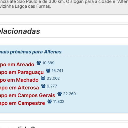
ncia até São Paulo é de 300 km. O slogan para a cidade é "Alfen
vizinha Lagoa das Furnas.
elacionadas
ais próximas para Alfenas
10.689
apo em Areado
15.741
apo em Paraguaçu
33.002
apo em Machado
9.277
apo em Alterosa
22.260
apo em Campos Gerais
11.802
apo em Campestre