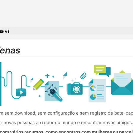
FENAS
fenas
 sem download, sem configuração e sem registro de bate-papo
cer novas pessoas ao redor do mundo e encontrar novos amigos.
om vários recursos, como encontros com mulheres ou parceir