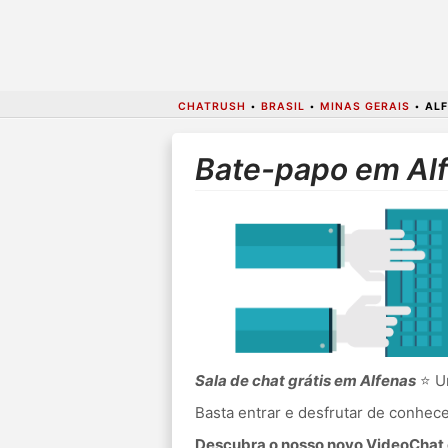
CHATRUSH
•
BRASIL
•
MINAS GERAIS
•
AL
Bate-papo em Al
Sala de chat grátis em Alfenas
⭐ Um
Basta entrar e desfrutar de conhe
Descubra o nosso novo VideoChat c