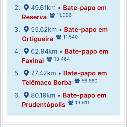
49.61km •
Bate-papo em
11.096
Reserva
55.62km •
Bate-papo em
11.540
Ortigueira
62.94km •
Bate-papo em
13.464
Faxinal
77.42km •
Bate-papo em
58.880
Telêmaco Borba
80.19km •
Bate-papo em
19.611
Prudentópolis