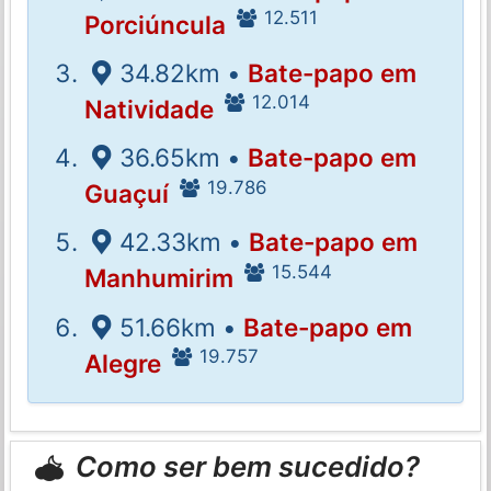
12.511
Porciúncula
34.82km •
Bate-papo em
12.014
Natividade
36.65km •
Bate-papo em
19.786
Guaçuí
42.33km •
Bate-papo em
15.544
Manhumirim
51.66km •
Bate-papo em
19.757
Alegre
Como ser bem sucedido?