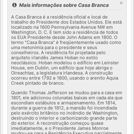
×
Mais informações sobre Casa Branca
A Casa Branca é a residência oficial e local de
trabalho do Presidente dos Estados Unidos. Ele está
localizado na 1600 Pennsylvania Avenue NW em
Washington, D. C. E tem sido a residência de todos
os EUA Presidente desde John Adams em 1800. O
termo "Casa Branca" é freqüentemente usado como
uma metonímia para o presidente e seus
conselheiros. A residência foi projetada pelo
arquiteto irlandês James Hoban no estilo
neoclássico. Hoban modelou o edifício em Leinster
House, em Dublin, um edifício que hoje abriga o
Oireachtas, a legislatura irlandesa. A construção
ocorreu entre 1792 e 1800, usando o arenito Aquia
Creek pintado de branco.
Quando Thomas Jefferson se mudou para a casa em
1801, ele adicionou colunatas baixas em cada ala que
escondiam estábulos e armazenamento. Em 1814,
durante a guerra de 1812, a mansão foi incendiada
pelo exército britânico no incêndio de Washington,
destruindo o interior e carbonizando grande parte
do exterior. A reconstrução começou quase
imediatamente, e o Presidente James Monroe
mudou-se para a Residência Executiva parcialmente