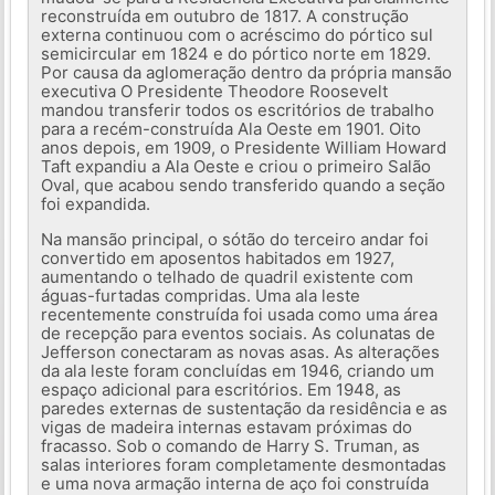
reconstruída em outubro de 1817. A construção
externa continuou com o acréscimo do pórtico sul
semicircular em 1824 e do pórtico norte em 1829.
Por causa da aglomeração dentro da própria mansão
executiva O Presidente Theodore Roosevelt
mandou transferir todos os escritórios de trabalho
para a recém-construída Ala Oeste em 1901. Oito
anos depois, em 1909, o Presidente William Howard
Taft expandiu a Ala Oeste e criou o primeiro Salão
Oval, que acabou sendo transferido quando a seção
foi expandida.
Na mansão principal, o sótão do terceiro andar foi
convertido em aposentos habitados em 1927,
aumentando o telhado de quadril existente com
águas-furtadas compridas. Uma ala leste
recentemente construída foi usada como uma área
de recepção para eventos sociais. As colunatas de
Jefferson conectaram as novas asas. As alterações
da ala leste foram concluídas em 1946, criando um
espaço adicional para escritórios. Em 1948, as
paredes externas de sustentação da residência e as
vigas de madeira internas estavam próximas do
fracasso. Sob o comando de Harry S. Truman, as
salas interiores foram completamente desmontadas
e uma nova armação interna de aço foi construída