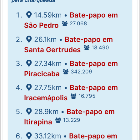
para Charqueada
14.59km •
Bate-papo em
27.068
São Pedro
26.1km •
Bate-papo em
18.490
Santa Gertrudes
27.34km •
Bate-papo em
342.209
Piracicaba
27.75km •
Bate-papo em
16.795
Iracemápolis
28.9km •
Bate-papo em
13.229
Itirapina
33.12km •
Bate-papo em