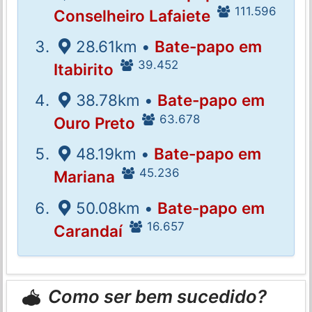
111.596
Conselheiro Lafaiete
28.61km •
Bate-papo em
39.452
Itabirito
38.78km •
Bate-papo em
63.678
Ouro Preto
48.19km •
Bate-papo em
45.236
Mariana
50.08km •
Bate-papo em
16.657
Carandaí
Como ser bem sucedido?