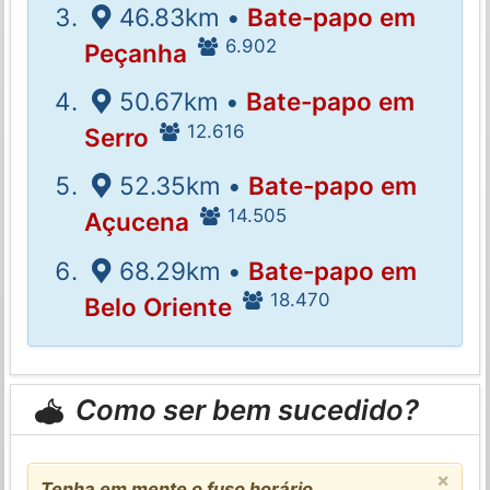
46.83km •
Bate-papo em
6.902
Peçanha
50.67km •
Bate-papo em
12.616
Serro
52.35km •
Bate-papo em
14.505
Açucena
68.29km •
Bate-papo em
18.470
Belo Oriente
Como ser bem sucedido?
×
Tenha em mente o fuso horário