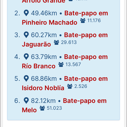
Arroio Grande
49.46km •
Bate-papo em
11.176
Pinheiro Machado
60.27km •
Bate-papo em
29.613
Jaguarão
63.79km •
Bate-papo em
13.567
Río Branco
68.86km •
Bate-papo em
2.526
Isidoro Noblía
82.12km •
Bate-papo em
51.023
Melo