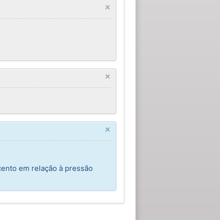
×
×
×
 cento em relação à pressão