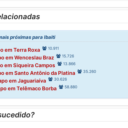
elacionadas
is próximas para Ibaiti
10.911
o em Terra Roxa
15.726
po em Wenceslau Braz
13.866
o em Siqueira Campos
35.260
o em Santo Antônio da Platina
30.626
apo em Jaguariaíva
58.880
apo em Telêmaco Borba
sucedido?