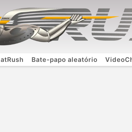
atRush
Bate-papo aleatório
VideoC