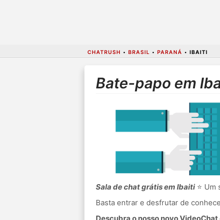
CHATRUSH
•
BRASIL
•
PARANÁ
•
IBAITI
Bate-papo em Ibai
Sala de chat grátis em Ibaiti
⭐ Um s
Basta entrar e desfrutar de conhe
Descubra o nosso novo VideoChat c