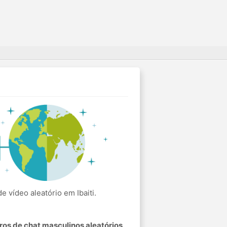
vídeo aleatório em Ibaiti.
os de chat masculinos aleatórios
.