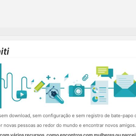
ti
em download, sem configuração e sem registro de bate-papo de 
cer novas pessoas ao redor do mundo e encontrar novos amigos.
om vários recursos, como encontros com mulheres ou parceir