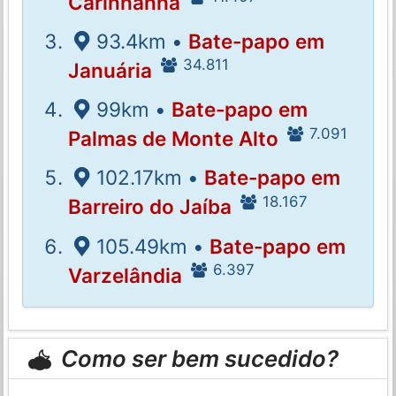
Carinhanha
93.4km •
Bate-papo em
34.811
Januária
99km •
Bate-papo em
7.091
Palmas de Monte Alto
102.17km •
Bate-papo em
18.167
Barreiro do Jaíba
105.49km •
Bate-papo em
6.397
Varzelândia
Como ser bem sucedido?