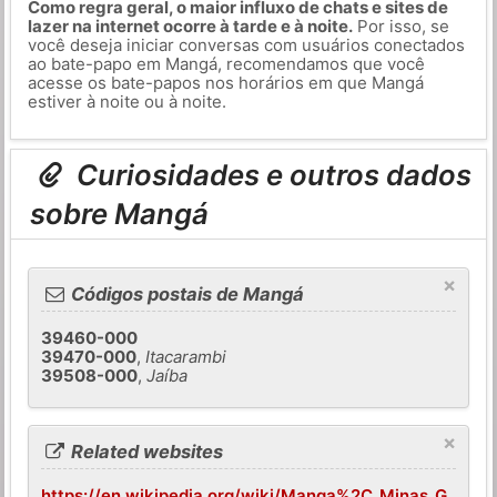
Como regra geral, o maior influxo de chats e sites de
lazer na internet ocorre à tarde e à noite.
Por isso, se
você deseja iniciar conversas com usuários conectados
ao bate-papo em Mangá, recomendamos que você
acesse os bate-papos nos horários em que Mangá
estiver à noite ou à noite.
Curiosidades e outros dados
sobre Mangá
×
Códigos postais de Mangá
39460-000
39470-000
,
Itacarambi
39508-000
,
Jaíba
×
Related websites
https://en.wikipedia.org/wiki/Manga%2C_Minas_G