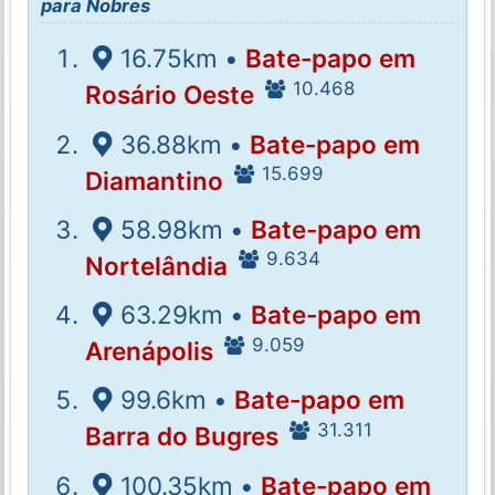
para Nobres
16.75km •
Bate-papo em
10.468
Rosário Oeste
36.88km •
Bate-papo em
15.699
Diamantino
58.98km •
Bate-papo em
9.634
Nortelândia
63.29km •
Bate-papo em
9.059
Arenápolis
99.6km •
Bate-papo em
31.311
Barra do Bugres
100.35km •
Bate-papo em