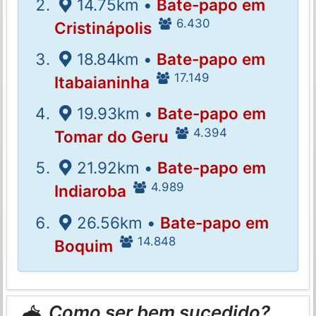
14.75km •
Bate-papo em
6.430
Cristinápolis
18.84km •
Bate-papo em
17.149
Itabaianinha
19.93km •
Bate-papo em
4.394
Tomar do Geru
21.92km •
Bate-papo em
4.989
Indiaroba
26.56km •
Bate-papo em
14.848
Boquim
Como ser bem sucedido?