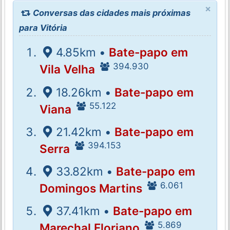
×
Conversas das cidades mais próximas
para Vitória
4.85km •
Bate-papo em
394.930
Vila Velha
18.26km •
Bate-papo em
55.122
Viana
21.42km •
Bate-papo em
394.153
Serra
33.82km •
Bate-papo em
6.061
Domingos Martins
37.41km •
Bate-papo em
5.869
Marechal Floriano