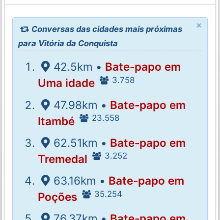
×
Conversas das cidades mais próximas
para Vitória da Conquista
42.5km •
Bate-papo em
3.758
Uma idade
47.98km •
Bate-papo em
23.558
Itambé
62.51km •
Bate-papo em
3.252
Tremedal
63.16km •
Bate-papo em
35.254
Poções
76.37km •
Bate-papo em