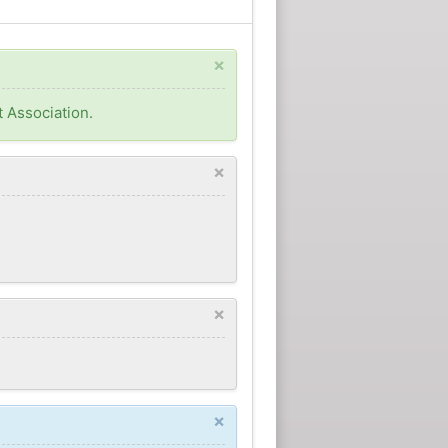
×
t Association.
×
×
×