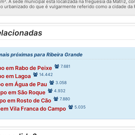
km². A sede municipal está localizada na freguesia da Matriz, 
eo urbanizado do que é vulgarmente referido como a cidade da 
elacionadas
ais próximas para Ribeira Grande
7.681
po em Rabo de Peixe
14.442
po em Lagoa
3.058
po em Água de Pau
4.932
apo em São Roque
7.880
po em Rosto de Cão
5.035
 em Vila Franca do Campo