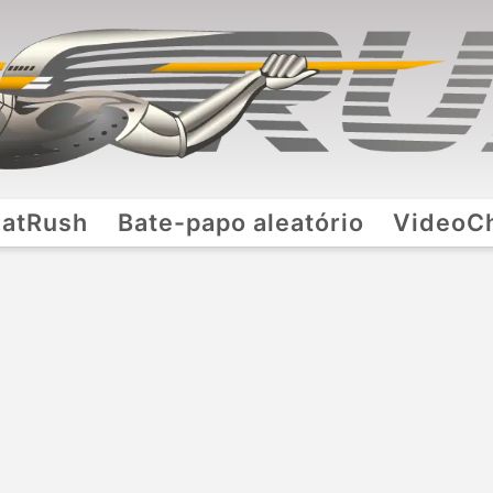
atRush
Bate-papo aleatório
VideoC