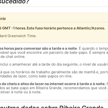
sucedido?
rio
é GMT -1 horas. Este fuso horário pertence a Atlantic/Azores.
dard Greenwich Time.
 horas para conversar são a tarde e a noite
. É quando o temp
rovável que você encontre um parceiro de bate-papo. É sempre 
 de chat online.
inclui o amanhecer até a tarde do dia seguinte, o nível de usuár
á que os horários de trabalho geralmente são de manhã e, port
vidades de lazer, como bate-papos on-line.
de chats e sites de lazer na internet ocorre à tarde e à noite.
P
dos ao bate-papo em Ribeira Grande, recomendamos que você 
tiver à noite ou à noite.
outros dados sobre Ribeira Grande