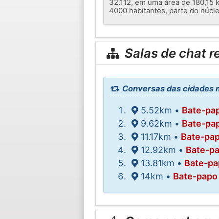
32.112, em uma área de 180,15 
4000 habitantes, parte do núcl
Salas de chat r
Conversas das cidades m
5.52km •
Bate-pa
9.62km •
Bate-pa
11.17km •
Bate-pa
12.92km •
Bate-p
13.81km •
Bate-pa
14km •
Bate-papo