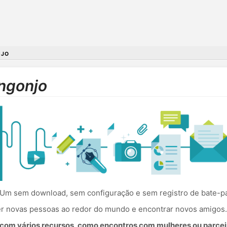
NJO
ngonjo
Um sem download, sem configuração e sem registro de bate-pa
cer novas pessoas ao redor do mundo e encontrar novos amigos.
om vários recursos, como encontros com mulheres ou parceir