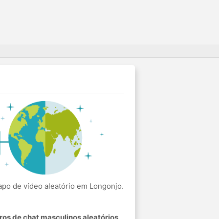
po de vídeo aleatório em Longonjo.
os de chat masculinos aleatórios
.