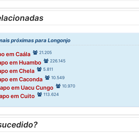
elacionadas
ais próximas para Longonjo
21.205
po em Caála
226.145
apo em Huambo
5.811
apo em Chela
10.549
apo em Caconda
10.970
papo em Uacu Cungo
113.624
apo em Cuito
sucedido?