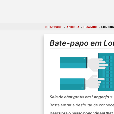
CHATRUSH
•
ANGOLA
•
HUAMBO
•
LONGO
Bate-papo em Lo
Sala de chat grátis em Longonjo
⭐ 
Basta entrar e desfrutar de conhe
Descubra o nosso novo VideoChat c