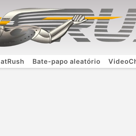
atRush
Bate-papo aleatório
VideoC