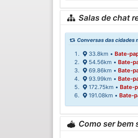
Salas de chat r
Conversas das cidades m
33.8km •
Bate-pa
54.56km •
Bate-p
69.86km •
Bate-p
93.99km •
Bate-p
172.75km •
Bate-
191.08km •
Bate-p
Como ser bem 