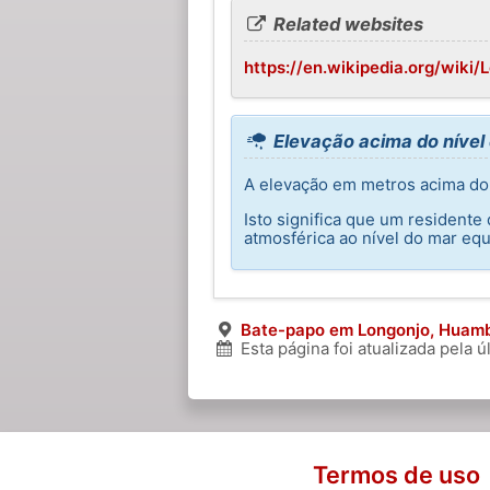
Related websites
https://en.wikipedia.org/wiki/
Elevação acima do nível
A elevação em metros acima do 
Isto significa que um resident
atmosférica ao nível do mar equ
Bate-papo em Longonjo, Huam
Esta página foi atualizada pela 
Termos de uso