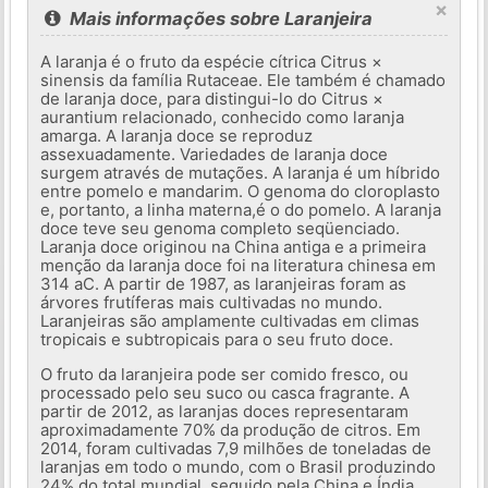
×
Mais informações sobre Laranjeira
A laranja é o fruto da espécie cítrica Citrus ×
sinensis da família Rutaceae. Ele também é chamado
de laranja doce, para distingui-lo do Citrus ×
aurantium relacionado, conhecido como laranja
amarga. A laranja doce se reproduz
assexuadamente. Variedades de laranja doce
surgem através de mutações. A laranja é um híbrido
entre pomelo e mandarim. O genoma do cloroplasto
e, portanto, a linha materna,é o do pomelo. A laranja
doce teve seu genoma completo seqüenciado.
Laranja doce originou na China antiga e a primeira
menção da laranja doce foi na literatura chinesa em
314 aC. A partir de 1987, as laranjeiras foram as
árvores frutíferas mais cultivadas no mundo.
Laranjeiras são amplamente cultivadas em climas
tropicais e subtropicais para o seu fruto doce.
O fruto da laranjeira pode ser comido fresco, ou
processado pelo seu suco ou casca fragrante. A
partir de 2012, as laranjas doces representaram
aproximadamente 70% da produção de citros. Em
2014, foram cultivadas 7,9 milhões de toneladas de
laranjas em todo o mundo, com o Brasil produzindo
24% do total mundial, seguido pela China e Índia.