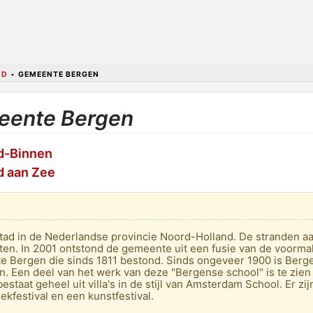
ND
•
GEMEENTE BERGEN
meente Bergen
nd-Binnen
d aan Zee
tad in de Nederlandse provincie Noord-Holland. De stranden 
ten. In 2001 ontstond de gemeente uit een fusie van de voor
te Bergen die sinds 1811 bestond. Sinds ongeveer 1900 is Berge
ten. Een deel van het werk van deze "Bergense school" is te zi
staat geheel uit villa's in de stijl van Amsterdam School. Er zi
ekfestival en een kunstfestival.