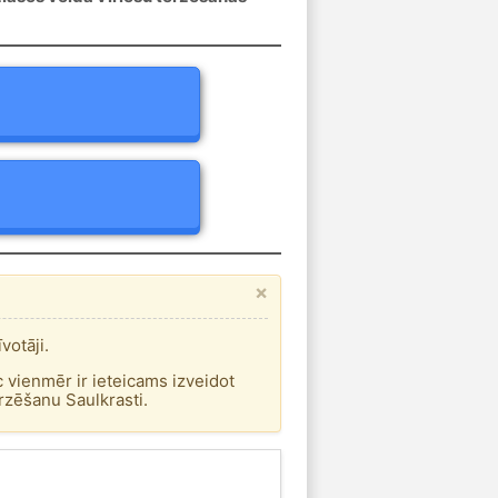
×
votāji.
c vienmēr ir ieteicams izveidot
ērzēšanu Saulkrasti.