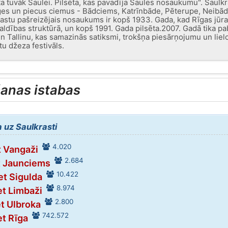
sēta tuvāk Saulei. Pilsēta, kas pavadīja Saules nosaukumu". Saulk
es un piecus ciemus - Bādciems, Katrīnbāde, Pēterupe, Neibād
krastu pašreizējais nosaukums ir kopš 1933. Gada, kad Rīgas jūra
aldības struktūrā, un kopš 1991. Gada pilsēta.2007. Gadā tika pa
un Tallinu, kas samazinās satiksmi, trokšņa piesārņojumu un li
tu džeza festivāls.
šanas istabas
 uz Saulkrasti
4.020
t Vangaži
2.684
t Jaunciems
10.422
et Sigulda
8.974
et Limbaži
2.800
et Ulbroka
742.572
et Rīga