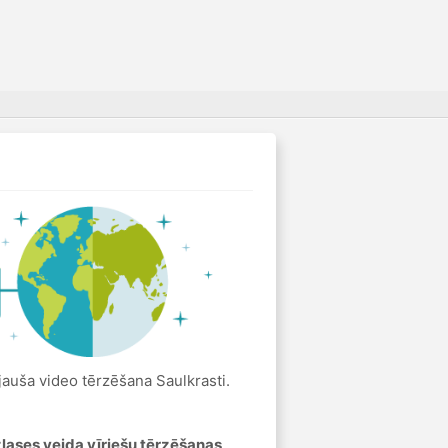
jauša video tērzēšana Saulkrasti.
zlases veida vīriešu tērzēšanas