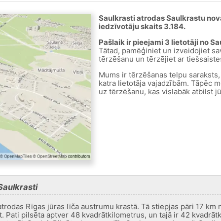
Saulkrasti atrodas Saulkrastu novad
iedzīvotāju skaits 3.184.
Pašlaik ir pieejami 3 lietotāji no Sa
Tātad, pamēģiniet un izveidojiet s
tērzēšanu un tērzējiet ar tiešsaiste
Mums ir tērzēšanas telpu saraksts,
katra lietotāja vajadzībām. Tāpēc m
uz tērzēšanu, kas vislabāk atbilst 
Saulkrasti
s atrodas Rīgas jūras līča austrumu krastā. Tā stiepjas pāri 17 km 
 Pati pilsēta aptver 48 kvadrātkilometrus, un tajā ir 42 kvadrāt