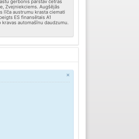
rastu ģerbonis pārstāv četras
e, Zvejniekciems. Augšējās
s līča austrumu krasta ciemati
beigts ES finansētais A1
elo kravas automašīnu daudzumu.
×