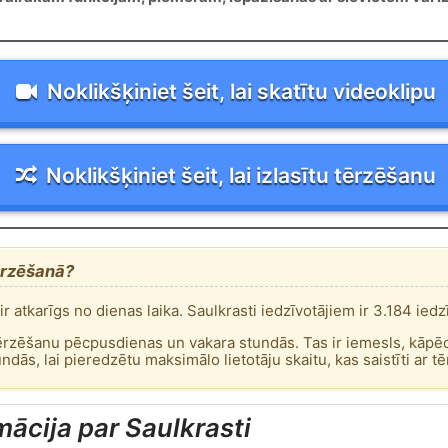
Noklikšķiniet šeit, lai skatītu videoklipu
Noklikšķiniet šeit, lai izlasītu tērzēšanu
tērzēšanā?
r atkarīgs no dienas laika. Saulkrasti iedzīvotājiem ir 3.184 iedzī
ar tērzēšanu pēcpusdienas un vakara stundās. Tas ir iemesls, kāpē
dās, lai pieredzētu maksimālo lietotāju skaitu, kas saistīti ar t
mācija par Saulkrasti