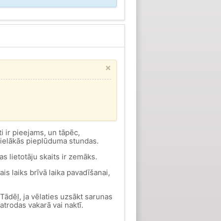
×
sti ir pieejams, un tāpēc,
 lielākās pieplūduma stundas.
 lietotāju skaits ir zemāks.
vais laiks brīvā laika pavadīšanai,
Tādēļ, ja vēlaties uzsākt sarunas
 atrodas vakarā vai naktī.