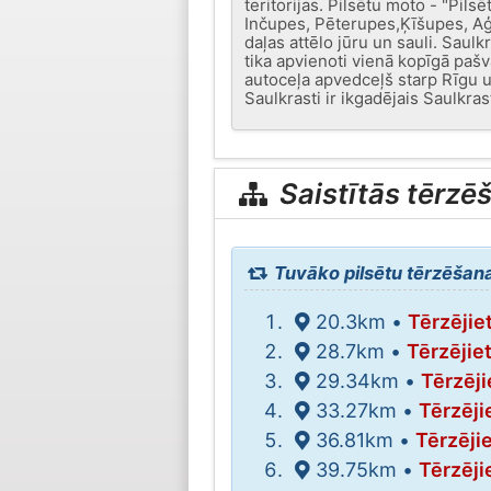
teritorijas. Pilsētu moto - "Pil
Inčupes, Pēterupes,Ķīšupes, Aģ
daļas attēlo jūru un sauli. Saul
tika apvienoti vienā kopīgā pašv
autoceļa apvedceļš starp Rīgu 
Saulkrasti ir ikgadējais Saulkras
Saistītās tērzē
Tuvāko pilsētu tērzēšana
20.3km •
Tērzējie
28.7km •
Tērzējie
29.34km •
Tērzēji
33.27km •
Tērzēji
36.81km •
Tērzēji
39.75km •
Tērzēji