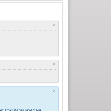
×
×
×
ret atmosfēras spiedienu