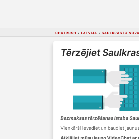
CHATRUSH
•
LATVIJA
•
SAULKRASTU NOV
Tērzējiet Saulkras
Bezmaksas tērzēšanas istaba Saul
Vienkārši ievadiet un baudiet jaunu
Atklājiet mūsu jauno VideoChat ar 