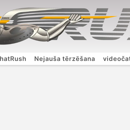
hatRush
Nejauša tērzēšana
videoča