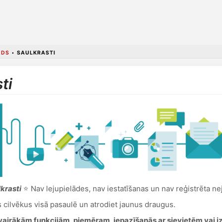
ADS
•
SAULKRASTI
ti
krasti
⭐ Nav lejupielādes, nav iestatīšanas un nav reģistrēta ne
s cilvēkus visā pasaulē un atrodiet jaunus draugus.
vairākām funkcijām, piemēram, iepazīšanās ar sievietēm vai i