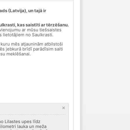
s (Latvija), un tajā ir
ulkrasti, kas saistīti ar tērzēšanu.
avienojumu ar mūsu tiešsaistes
s lietotājiem no Saulkrasti.
 kuru mēs atjauninām atbilstoši
ēs jebkurā brīdī parādīsim saiti
jūsu meklēšanai.
×
no Lilastes upes līdz
kilometri lauka un meža