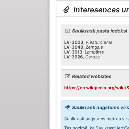
Interesences un 
Saulkrasti pasta indeksi
LV-3003
,
Viesturciems
LV-3040
,
Zemgale
LV-3913
,
Lambārte
LV-3926
,
Garoza
Related websites
https://en.wikipedia.org/wiki/S
Saulkrasti augstums virs
Saulkrasti augstums metros virs 
Tas nozīmē, ka Saulkrasti iedzī