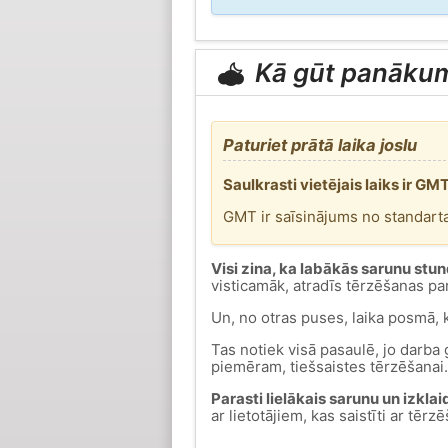
Kā gūt panāku
Paturiet prātā laika joslu
Saulkrasti vietējais laiks ir GM
GMT ir saīsinājums no standar
Visi zina, ka labākās sarunu stu
visticamāk, atradīs tērzēšanas pa
Un, no otras puses, laika posmā, 
Tas notiek visā pasaulē, jo darba gr
piemēram, tiešsaistes tērzēšanai.
Parasti lielākais sarunu un izkl
ar lietotājiem, kas saistīti ar tēr