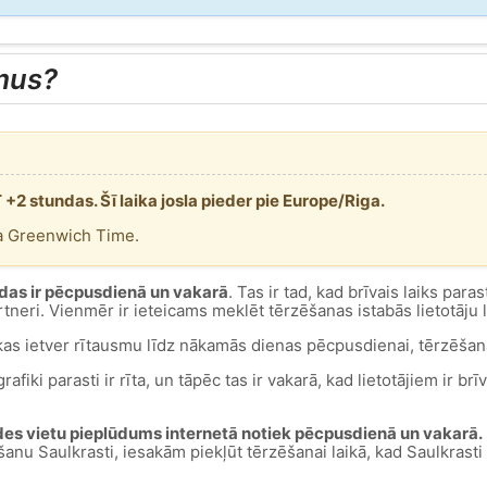
mus?
T +2 stundas. Šī laika josla pieder pie Europe/Riga.
ta Greenwich Time.
ndas ir pēcpusdienā un vakarā
. Tas ir tad, kad brīvais laiks para
rtneri. Vienmēr ir ieteicams meklēt tērzēšanas istabās lietotāju
kas ietver rītausmu līdz nākamās dienas pēcpusdienai, tērzēšanas
afiki parasti ir rīta, un tāpēc tas ir vakarā, kad lietotājiem ir brī
aides vietu pieplūdums internetā notiek pēcpusdienā un vakarā.
zēšanu Saulkrasti, iesakām piekļūt tērzēšanai laikā, kad Saulkrasti