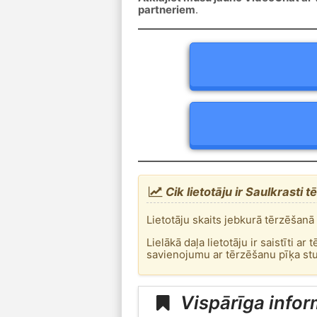
partneriem
.
Cik lietotāju ir Saulkrasti 
Lietotāju skaits jebkurā tērzēšanā i
Lielākā daļa lietotāju ir saistīti 
savienojumu ar tērzēšanu pīķa stun
Vispārīga infor