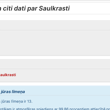
citi dati par Saulkrasti
aulkrasti
 jūras līmeņa
jūras līmeņa ir 13.
votājam ir atmosfēras spiediens ar 99,86 procentiem attiecībā p