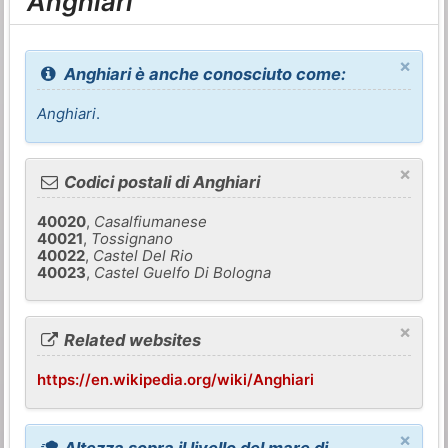
Anghiari
×
Anghiari è anche conosciuto come:
Anghiari
.
×
Codici postali di Anghiari
40020
,
Casalfiumanese
40021
,
Tossignano
40022
,
Castel Del Rio
40023
,
Castel Guelfo Di Bologna
×
Related websites
https://en.wikipedia.org/wiki/Anghiari
×
Altezza sopra il livello del mare di