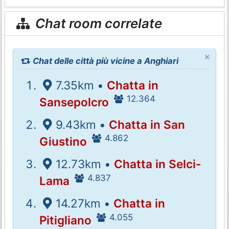
Chat room correlate
×
Chat delle città più vicine a Anghiari
7.35km •
Chatta in
12.364
Sansepolcro
9.43km •
Chatta in San
4.862
Giustino
12.73km •
Chatta in Selci-
4.837
Lama
14.27km •
Chatta in
4.055
Pitigliano